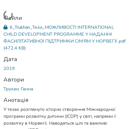
Вантажиться...
Файли
6_Trukhan_Тези_МОЖЛИВОСТІ INTERNATIONAL
CHILD DEVELOPMENT PROGRAMME У НАДАННІ
ФАСИЛІТАТИВНОЇ ПІДТРИМКИ СІМ’ЯМ У НОРВЕГІЇ .pdf
(472,4 KB)
Дата
2019
Автори
Трухан, Ганна
Анотація
У тезах розглянуто історію створення Міжнародної
програми розвитку дитини (ICDP) у світі, напрями її
розвитку в Норвегії. Наводяться цілі та важливі