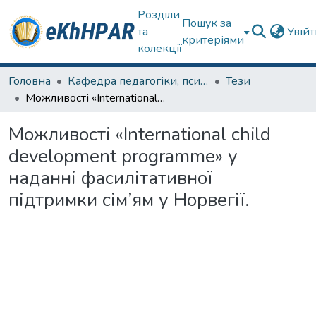
Розділи
Пошук за
та
Увій
критеріями
колекції
Головна
Кафедра педагогіки, психології, початкової освіти та освітнього менеджменту
Тези
Можливості «International child development programme» у наданні фасилітативної підтримки сім’ям у Норвегії.
Можливості «International child
development programme» у
наданні фасилітативної
підтримки сім’ям у Норвегії.