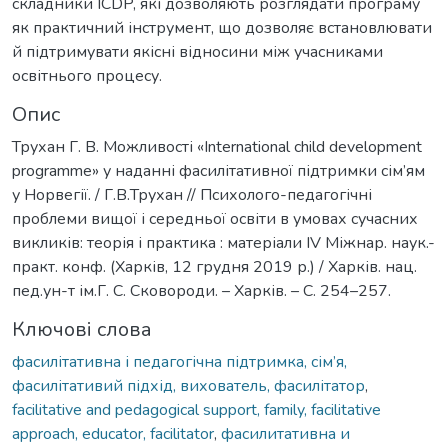
складники ICDP, які дозволяють розглядати програму
як практичний інструмент, що дозволяє встановлювати
й підтримувати якісні відносини між учасниками
освітнього процесу.
Опис
Трухан Г. В. Можливості «International child development
programme» у наданні фасилітативної підтримки сім’ям
у Норвегії. / Г.В.Трухан // Психолого-педагогічні
проблеми вищої і середньої освіти в умовах сучасних
викликів: теорія і практика : матеріали ІV Міжнар. наук.-
практ. конф. (Харків, 12 грудня 2019 р.) / Харків. нац.
пед.ун-т ім.Г. С. Сковороди. – Харків. – С. 254–257.
Ключові слова
фасилітативна і педагогічна підтримка, сім’я,
фасилітативий підхід, вихователь, фасилітатор
,
facilitative and pedagogical support, family, facilitative
approach, educator, facilitator
,
фасилитативна и