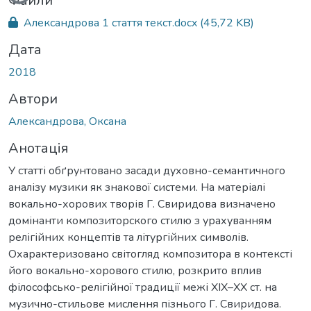
Файли
Александрова 1 стаття текст.docx
(45,72 KB)
Дата
2018
Автори
Александрова, Оксана
Анотація
У статті обґрунтовано засади духовно-семантичного
аналізу музики як знакової системи. На матеріалі
вокально-хорових творів Г. Cвиридова визначено
домінанти композиторского стилю з урахуванням
релігійних концептів та літургійних символів.
Охарактеризовано світогляд композитора в контексті
його вокально-хорового стилю, розкрито вплив
філософсько-релігійної традиції межі ХIХ–ХХ ст. на
музично-стильове мислення пізнього Г. Свиридова.