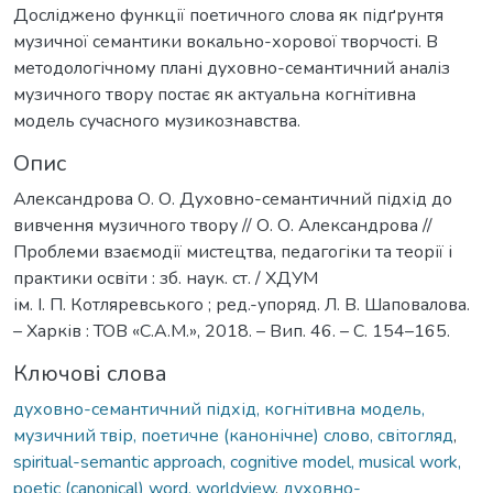
Досліджено функції поетичного слова як підґрунтя
музичної семантики вокально-хорової творчості. В
методологічному плані духовно-семантичний аналіз
музичного твору постає як актуальна когнітивна
модель сучасного музикознавства.
Опис
Александрова О. О. Духовно-семантичний підхід до
вивчення музичного твору // О. О. Александрова //
Проблеми взаємодії мистецтва, педагогіки та теорії і
практики освіти : зб. наук. ст. / ХДУМ
ім. І. П. Котляревського ; ред.-упоряд. Л. В. Шаповалова.
– Харків : ТОВ «С.А.М.», 2018. – Вип. 46. – С. 154–165.
Ключові слова
духовно-семантичний підхід, когнітивна модель,
музичний твір, поетичне (канонічне) слово, світогляд
,
spiritual-semantic approach, cognitive model, musical work,
poetic (canonical) word, worldview
,
духовно-