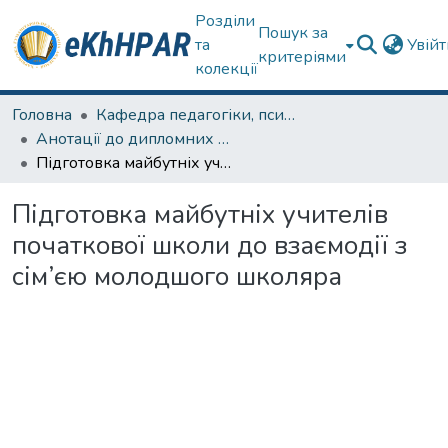
Розділи
Пошук за
та
Увій
критеріями
колекції
Головна
Кафедра педагогіки, психології, початкової освіти та освітнього менеджменту
Анотації до дипломних робіт
Підготовка майбутніх учителів початкової школи до взаємодії з сім’єю молодшого школяра
Підготовка майбутніх учителів
початкової школи до взаємодії з
сім’єю молодшого школяра