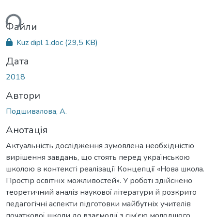
ься...
Файли
Kuz dipl 1.doc
(29,5 KB)
Дата
2018
Автори
Подшивалова, А.
Анотація
Актуальність дослідження зумовлена необхідністю
вирішення завдань, що стоять перед українською
школою в контексті реалізації Концепції «Нова школа.
Простір освітніх можливостей». У роботі здійснено
теоретичний аналіз наукової літератури й розкрито
педагогічні аспекти підготовки майбутніх учителів
початкової школи до взаємодії з сім’єю молодшого