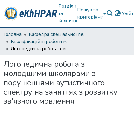
Розділи
Пошук за
та
Увій
критеріями
колекції
Головна
Кафедра спеціальної педагогіки і психології та інклюзивної освіти
Кваліфікаційні роботи магістрів
Логопедична робота з молодшими школярами з порушеннями аутистичного спектру на заняттях з розвитку зв’язного мовлення
Логопедична робота з
молодшими школярами з
порушеннями аутистичного
спектру на заняттях з розвитку
зв’язного мовлення