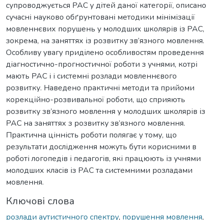
супроводжується РАС у дітей даної категорії, описано
сучасні науково обґрунтовані методики мінімізації
мовленнєвих порушень у молодших школярів із РАС,
зокрема, на заняттях із розвитку зв’язного мовлення.
Особливу увагу приділено особливостям проведення
діагностично-прогностичної роботи з учнями, котрі
мають РАС і і системні розлади мовленнєвого
розвитку. Наведено практичні методи та прийоми
корекційно-розвивальної роботи, що сприяють
розвитку зв’язного мовлення у молодших школярів із
РАС на заняттях з розвитку зв’язного мовлення.
Практична цінність роботи полягає у тому, що
результати дослідження можуть бути корисними в
роботі логопедів і педагогів, які працюють із учнями
молодших класів із РАС та системними розладами
мовлення.
Ключові слова
розлади аутистичного спектру
,
порушення мовлення
,