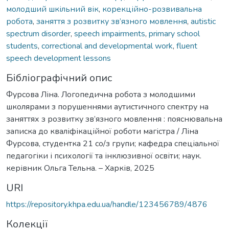
молодший шкільний вік
,
корекційно-розвивальна
робота
,
заняття з розвитку зв’язного мовлення
,
autistic
spectrum disorder
,
speech impairments
,
primary school
students
,
correctional and developmental work
,
fluent
speech development lessons
Бібліографічний опис
Фурсова Ліна. Логопедична робота з молодшими
школярами з порушеннями аутистичного спектру на
заняттях з розвитку зв’язного мовлення : пояснювальна
записка до кваліфікаційної роботи магістра / Ліна
Фурсова, студентка 21 со/з групи; кафедра спеціальної
педагогіки і психології та інклюзивної освіти; наук.
керівник Ольга Тельна. – Харків, 2025
URI
https://repository.khpa.edu.ua/handle/123456789/4876
Колекції