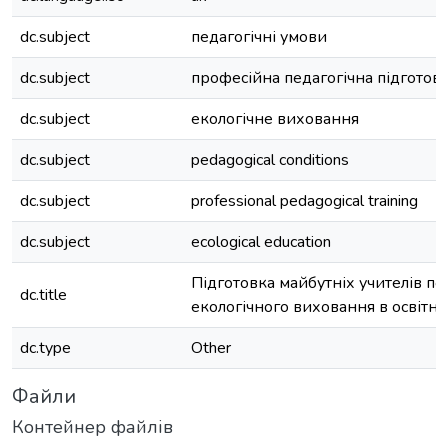
dc.subject
педагогічні умови
dc.subject
професійна педагогічна підготов
dc.subject
екологічне виховання
dc.subject
pedagogical conditions
dc.subject
professional pedagogical training
dc.subject
ecological education
Підготовка майбутніх учителів по
dc.title
екологічного виховання в освітн
dc.type
Other
Файли
Контейнер файлів