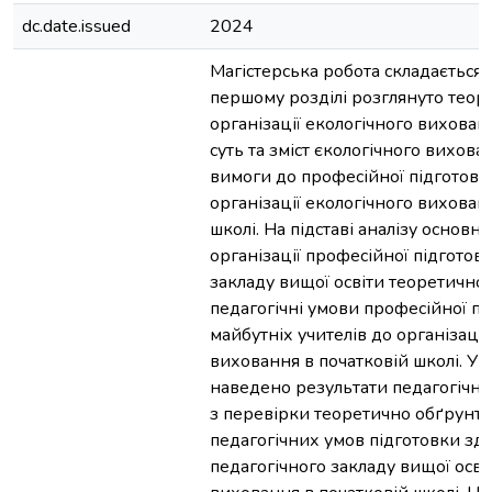
dc.date.issued
2024
Магістерська робота складається з
першому розділі розглянуто теор
організації екологічного вихован
суть та зміст єкологічного вихова
вимоги до професійної підготовк
організації екологічного вихован
школі. На підставі аналізу основн
організації професійної підготов
закладу вищої освіти теоретично
педагогічні умови професійної пі
майбутніх учителів до організації
виховання в початковій школі. У 
наведено результати педагогічн
з перевірки теоретично обґрунт
педагогічних умов підготовки здо
педагогічного закладу вищої осві