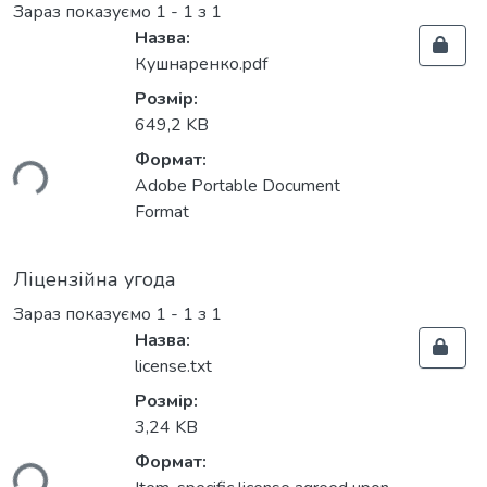
Зараз показуємо
1 - 1 з 1
Назва:
Кушнаренко.pdf
Розмір:
649,2 KB
ься...
Формат:
Adobe Portable Document
Format
Ліцензійна угода
Зараз показуємо
1 - 1 з 1
Назва:
license.txt
Розмір:
3,24 KB
ься...
Формат: