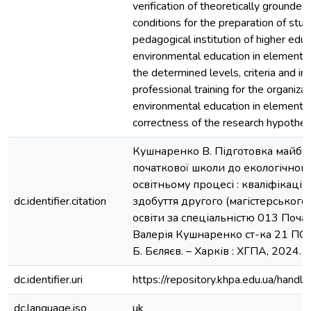
verification of theoretically grounde
conditions for the preparation of stud
pedagogical institution of higher educ
environmental education in elementa
the determined levels, criteria and in
professional training for the organizat
environmental education in elementar
correctness of the research hypothes
Кушнаренко В. Підготовка майбут
початкової школи до екологічног
освітньому процесі : кваліфікацій
dc.identifier.citation
здобуття другого (магістерського
освіти за спеціальністю 013 Почат
Валерія Кушнаренко ст-ка 21 ПО/з 
Б. Бєляєв. – Харків : ХГПА, 2024. –
dc.identifier.uri
https://repository.khpa.edu.ua/ha
dc.language.iso
uk