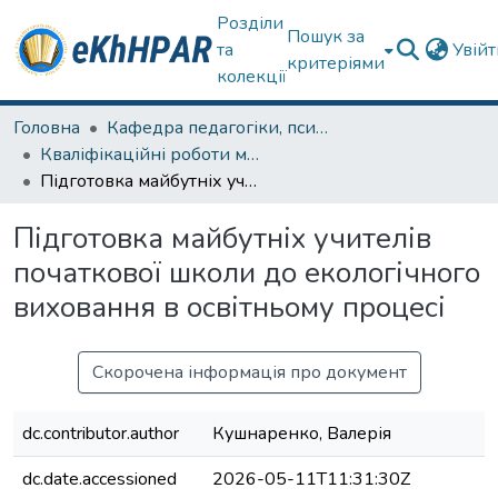
Розділи
Пошук за
та
Увій
критеріями
колекції
Головна
Кафедра педагогіки, психології, початкової освіти та освітнього менеджменту
Кваліфікаційні роботи магістрів
Підготовка майбутніх учителів початкової школи до екологічного виховання в освітньому процесі
Підготовка майбутніх учителів
початкової школи до екологічного
виховання в освітньому процесі
Скорочена інформація про документ
dc.contributor.author
Кушнаренко, Валерія
dc.date.accessioned
2026-05-11T11:31:30Z