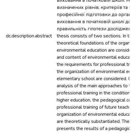
виховання в початковій школі. На
визначених рівнів, критеріїв та 
професійної підготовки до органі
виховання в початковій школі до
правильність гіпотези дослідження
dc.description.abstract
thesis consists of two sections. In the
theoretical foundations of the organiz
environmental education are conside
and content of environmental educat
the requirements for professional trai
the organization of environmental edu
elementary school are considered. On
analysis of the main approaches to th
professional training in the conditions 
higher education, the pedagogical con
professional training of future teacher
organization of environmental educati
are theoretically substantiated. The
presents the results of a pedagogica