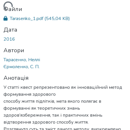
ажиться...
Файли
Tarasenko_1.pdf
(545,04 KB)
Дата
2016
Автори
Тарасенко, Неллі
Єрмоленко, С. П.
Анотація
У статті квест репрезентовано як інноваційний метод
формування здорового
способу життя підлітків, мета якого полягає в
формуванні як теоретичних знань
здоров’язбереження, так і практичних вмінь
відтворення здорового способу життя.
Розглянуто суть та зміст даного методу, виокремлено