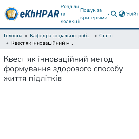
Розділи
Пошук за
та
Увій
критеріями
колекції
Головна
Кафедра соціальної роботи
Статті
Квест як інноваційний метод формування здорового способу життя підлітків
Квест як інноваційний метод
формування здорового способу
життя підлітків