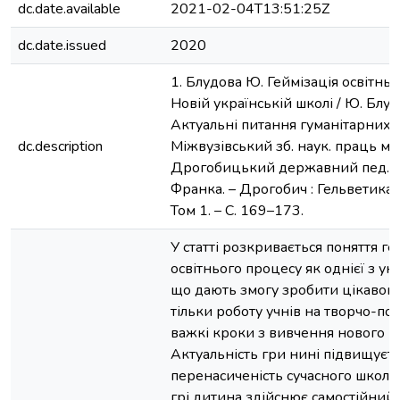
dc.date.available
2021-02-04T13:51:25Z
dc.date.issued
2020
1. Блудова Ю. Геймізація освітнь
Новій українській школі / Ю. Блудов
Актуальні питання гуманітарних н
dc.description
Міжвузівський зб. наук. праць мо
Дрогобицький державний пед. ун-
Франка. – Дрогобич : Гельветика, 
Том 1. – С. 169–173.
У статті розкривається поняття ге
освітнього процесу як однієї з у
що дають змогу зробити цікавою
тільки роботу учнів на творчо-пош
важкі кроки з вивчення нового ма
Актуальність гри нині підвищуєть
перенасиченість сучасного школя
грі дитина здійснює самостійний