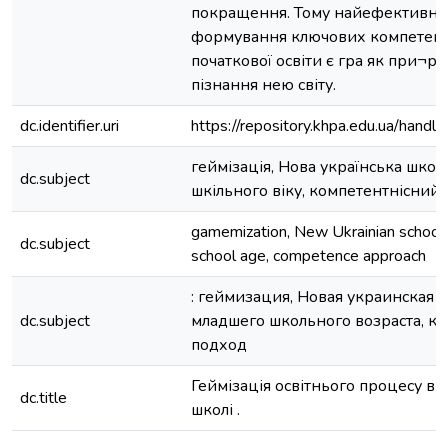
покращення. Тому найефективні
формування ключових компетентн
початкової освіти є гра як при¬р
пізнання нею світу.
dc.identifier.uri
https://repository.khpa.edu.ua/ha
геймізація, Нова українська школ
dc.subject
шкільного віку, компетентнісний 
gamemization, New Ukrainian school, 
dc.subject
school age, competence approach
: геймизация, Новая украинская ш
dc.subject
младшего школьного возраста, к
подход
Геймізація освітнього процесу в 
dc.title
школі .