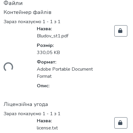
Файли
Контейнер файлів
Зараз показуємо
1 - 1 з 1
Назва:
Bludov_st1.pdf
Розмір:
330,05 KB
Формат:
ься...
Adobe Portable Document
Format
Опис:
Ліцензійна угода
Зараз показуємо
1 - 1 з 1
Назва:
license.txt