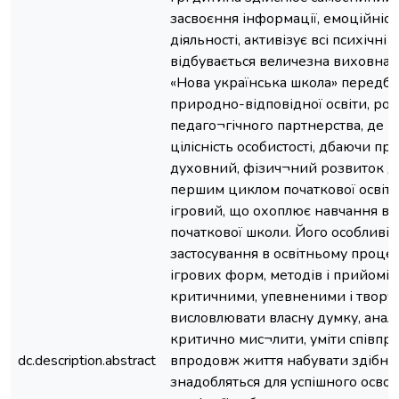
засвоєння інформації, емоційність
діяльності, активізує всі психічні
відбувається величезна виховна 
«Нова українська школа» передба
природно-відповідної освіти, ро
педаго¬гічного партнерства, де 
цілісність особистості, дбаючи пр
духовний, фізич¬ний розвиток д
першим циклом початкової освіти
ігровий, що охоплює навчання в 1
початкової школи. Його особливіс
застосування в освітньому процесі
ігрових форм, методів і прийомів
критичними, упевненими і творч
висловлювати власну думку, аналі
критично мис¬лити, уміти співпр
dc.description.abstract
впродовж життя набувати здібност
знадобляться для успішного осво