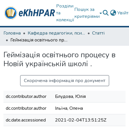
Розділи
Пошук за
та
Увій
критеріями
колекції
Головна
Кафедра педагогіки, психології, початкової освіти та освітнього менеджменту
Статті
Геймізація освітнього процесу в Новій українській школі .
Геймізація освітнього процесу в
Новій українській школі .
Скорочена інформація про документ
dc.contributor.author
Блудова, Юлія
dc.contributor.author
Ільїна, Олена
dc.date.accessioned
2021-02-04T13:51:25Z