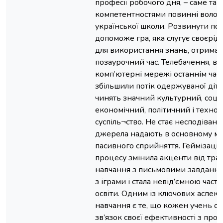
професії робочого дня, – саме та
компетентностями повинні володі
української школи. Розвинути под
допоможе гра, яка слугує своєрі
для використання знань, отриман
позаурочний час. Телебачення, від
комп’ютерні мережі останнім час
збільшили потік одержуваної діт
чинять значний культурний, соці
економічний, політичний і технол
суспіль¬ство. Не стає несподіванк
джерела надають в основному ма
пасивного сприйняття. Геймізація
процесу змінила акценти від тра
навчання з письмовими завдання
з іграми і стала невід’ємною част
освіти. Одним із ключових аспект
навчання є те, що кожен учень о
зв’язок своєї ефективності з про