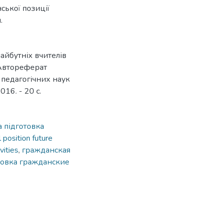
ської позиції
.
айбутніх вчителів
: Автореферат
 педагогічних наук
016. - 20 с.
 підготовка
il position future
vities
,
гражданская
товка гражданские