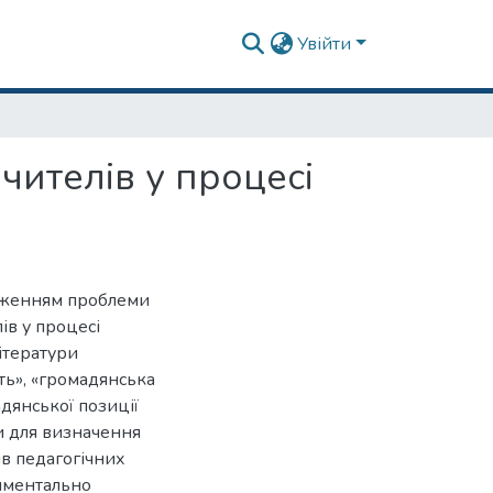
Увійти
чителів у процесі
дженням проблеми
ів у процесі
літератури
ть», «громадянська
дянської позиції
и для визначення
ів педагогічних
иментально