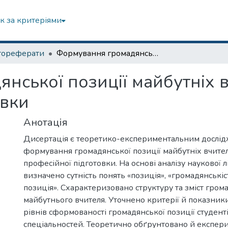
к за критеріями
тореферати
Формування громадянської позиції майбутніх вчителів у процесі професійної підготовки
ської позиції майбутніх в
овки
Анотація
Дисертація є теоретико-експериментальним дослі
формування громадянської позиції майбутніх вчител
професійної підготовки. На основі аналізу наукової 
визначено сутність понять «позиція», «громадянськіс
позиція». Схарактеризовано структуру та зміст грома
майбутнього вчителя. Уточнено критерії й показник
рівнів сформованості громадянської позиції студент
спеціальностей. Теоретично обґрунтовано й експер