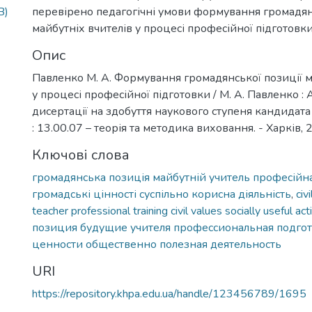
B)
перевірено педагогічні умови формування громадян
майбутніх вчителів у процесі професійної підготовки
Опис
Павленко М. А. Формування громадянської позиції м
у процесі професійної підготовки / М. А. Павленко 
дисертації на здобуття наукового ступеня кандидата
: 13.00.07 – теорія та методика виховання. - Харків, 2
Ключові слова
громадянська позиція майбутній учитель професійна
громадські цінності суспільно корисна діяльність
,
civ
teacher professional training civil values socially useful acti
позиция будущие учителя профессиональная подго
ценности общественно полезная деятельность
URI
https://repository.khpa.edu.ua/handle/123456789/1695