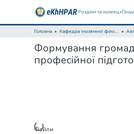
Розділи та колекції
Пошу
Головна
Кафедра іноземної філології
Ав
Формування громадян
професійної підгот
Вантажиться...
Файли