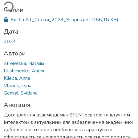
Файли
Клєба А.І._Стаття_2024_Scopus.pdf
(388,18 KB)
Дата
2024
Автори
Streletska, Nataliia
Ulishchenko, Andrii
Klieba, Anna
Vlasiuk, Iryna
Genkal, Svitlana
Анотація
Дослідження взаємодії між STEM-освітою та штучним
інтелектом є актуальним для забезпечення академічної
доброчесності через необхідність гарантувати
ефективність та неупередженість освітнього процесу,