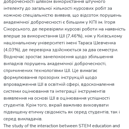
доброчесності шляхом використання штучного
інтелекту до загальної кількості курсових робіт за
кожною спеціальністю виявив, що відсоток порушень
академічної доброчесності є більшим у КПІ ім. Ігоря
Сікорського, де перевіряли курсові роботи на наявність
вперше за використання ШІ (7,46%), ніж у Київському
національному університеті імені Тараса Шевченка
(4,03%), де перевірка здійснюється за два семестри.
Водночас зростає занепокоєння щодо збільшення
випадків порушень академічної доброчесності,
спричинених технологіями ШІ. Це вимагає
формулювання прозорих інструкцій щодо
впровадження ШІ в освітній сфері, вдосконалення
системи оцінювання та інтеграції інструментів
виявлення на основі ШІ в оцінювання успішності
студентів. Крім того, вкрай важливо виховувати
підвищену етичну свідомість як серед студентів, так і
серед викладачів.
The study of the interaction between STEM education and