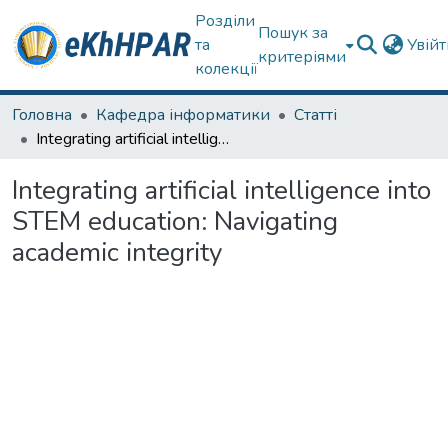
Розділи
Пошук за
та
Увій
критеріями
колекції
Головна
Кафедра інформатики
Статті
Integrating artificial intelligence into STEM education: Navigating academic integrity
Integrating artificial intelligence into
STEM education: Navigating
academic integrity
Вантажиться...