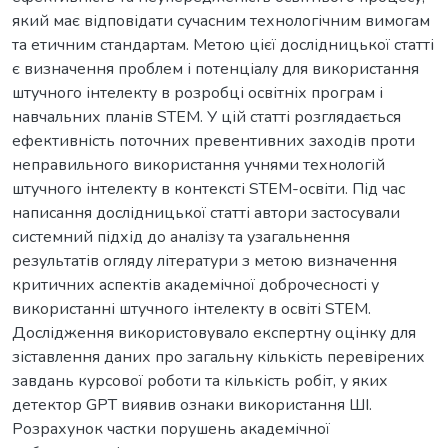
який має відповідати сучасним технологічним вимогам
та етичним стандартам. Метою цієї дослідницької статті
є визначення проблем і потенціалу для використання
штучного інтелекту в розробці освітніх програм і
навчальних планів STEM. У цій статті розглядається
ефективність поточних превентивних заходів проти
неправильного використання учнями технологій
штучного інтелекту в контексті STEM-освіти. Під час
написання дослідницької статті автори застосували
системний підхід до аналізу та узагальнення
результатів огляду літератури з метою визначення
критичних аспектів академічної доброчесності у
використанні штучного інтелекту в освіті STEM.
Дослідження використовувало експертну оцінку для
зіставлення даних про загальну кількість перевірених
завдань курсової роботи та кількість робіт, у яких
детектор GPT виявив ознаки використання ШІ.
Розрахунок частки порушень академічної