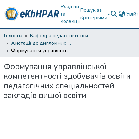
Розділи
Пошук за
та
Увій
критеріями
колекції
Головна
Кафедра педагогіки, психології, початкової освіти та освітнього менеджменту
Анотації до дипломних робіт
Формування управлінської компетентності здобувачів освіти педагогічних спеціальностей закладів вищої освіти
Формування управлінської
компетентності здобувачів освіти
педагогічних спеціальностей
закладів вищої освіти