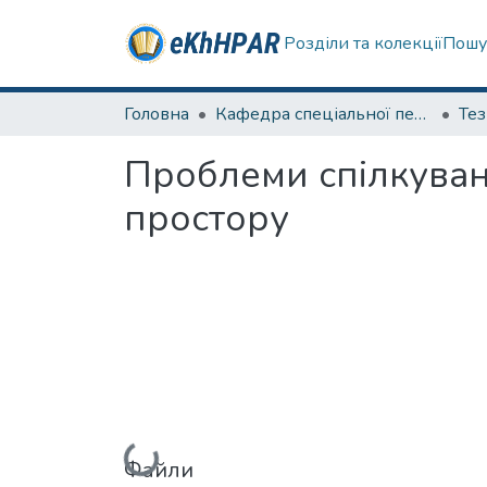
Розділи та колекції
Пошу
Головна
Кафедра спеціальної педагогіки і психології та інклюзивної освіти
Те
Проблеми спілкуван
простору
Вантажиться...
Файли