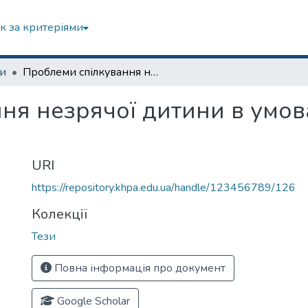
к за критеріями
зи
Проблеми спілкування незрячої дитини в умовах інклюзивного простору
ня незрячої дитини в умов
URI
https://repository.khpa.edu.ua/handle/123456789/126
Колекції
Тези
Повна інформація про документ
Google Scholar