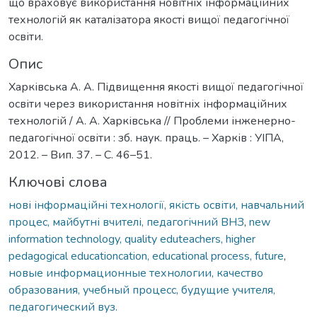
що враховує використання новітніх інформаційних
технологій як каталізатора якості вищої педагогічної
освіти.
Опис
Харківська А. А. Підвищення якості вищої педагогічної
освіти через використання новітніх інформаційних
технологій / А. А. Харківська // Проблеми інженерно-
педагогічної освіти : зб. наук. праць. – Харків : УІПА,
2012. – Вип. 37. – С. 46–51.
Ключові слова
нові інформаційні технології, якість освіти, навчальний
процес, майбутні вчителі, педагогічний ВНЗ
,
new
information technology, quality eduteachers, higher
pedagogical educationcation, educational process, future
,
новые информационные технологии, качество
образования, учебный процесс, будущие учителя,
педагогический вуз.