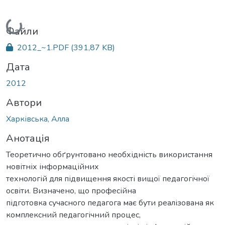
Вантажиться...
Файли
2012_~1.PDF
(391,87 KB)
Дата
2012
Автори
Харківська, Алла
Анотація
Теоретично обґрунтовано необхідність використання
новітніх інформаційних
технологій для підвищення якості вищої педагогічної
освіти. Визначено, що професійна
підготовка сучасного педагога має бути реалізована як
комплексний педагогічний процес,