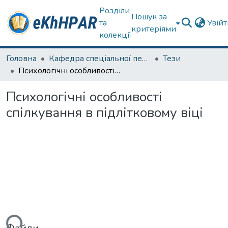
Розділи
Пошук за
та
Увій
критеріями
колекції
Головна
Кафедра спеціальної педагогіки і психології та інклюзивної освіти
Тези
Психологічні особливості спілкування в підлітковому віці
Психологічні особливості
спілкування в підлітковому віці