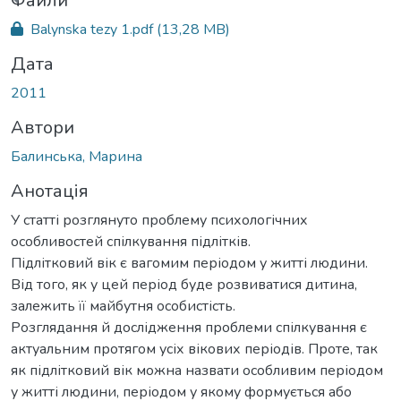
ться...
Файли
Balynska tezy 1.pdf
(13,28 MB)
Дата
2011
Автори
Балинська, Марина
Анотація
У статті розглянуто проблему психологічних
особливостей спілкування підлітків.
Підлітковий вік є вагомим періодом у житті людини.
Від того, як у цей період буде розвиватися дитина,
залежить її майбутня особистість.
Розглядання й дослідження проблеми спілкування є
актуальним протягом усіх вікових періодів. Проте, так
як підлітковий вік можна назвати особливим періодом
у житті людини, періодом у якому формується або