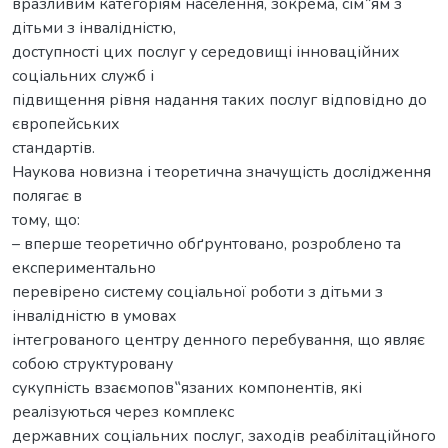
вразливим категоріям населення, зокрема, сім‟ям з
дітьми з інвалідністю,
доступності цих послуг у середовищі інноваційних
соціальних служб і
підвищення рівня надання таких послуг відповідно до
європейських
стандартів.
Наукова новизна і теоретична значущість дослідження
полягає в
тому, що:
– вперше теоретично обґрунтовано, розроблено та
експериментально
перевірено систему соціальної роботи з дітьми з
інвалідністю в умовах
інтегрованого центру денного перебування, що являє
собою структуровану
сукупність взаємопов‟язаних компонентів, які
реалізуються через комплекс
державних соціальних послуг, заходів реабілітаційного