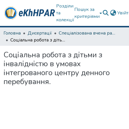
Розділи
Пошук за
та
Увій
критеріями
колекції
Головна
Дисертації
Спеціалізована вчена рада спец. 231 Соціальна робота
Соціальна робота з дітьми з інвалідністю в умовах інтегрованого центру денного перебування.
Соціальна робота з дітьми з
інвалідністю в умовах
інтегрованого центру денного
перебування.