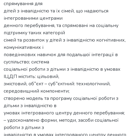
спрямування для
дітей з інвалідністю та їх сімей, що надаються
інтегрованими центрами
денного перебування, та спрямовані на соціальну
підтримку таких категорій
сімей та розвиток у дітей з інвалідністю когнітивних,
комунікативних і
поведінкових навичок для подальшої інтеграції в
суспільство; система
соціальної роботи з дітьми з інвалідністю в умовах
ІЦДП містить: цільовий,
змістовий, об‟єкт – суб‟єктний: технологічний,
середовищний компоненти;
створено модель та програму соціальної роботи з
дітьми з інвалідністю в
умовах інтегрованого центру денного перебування;
– удосконалено форми, методи, засоби соціальної
роботи з дітьми з
інвалідністю в умовах інтегрованого центру денного