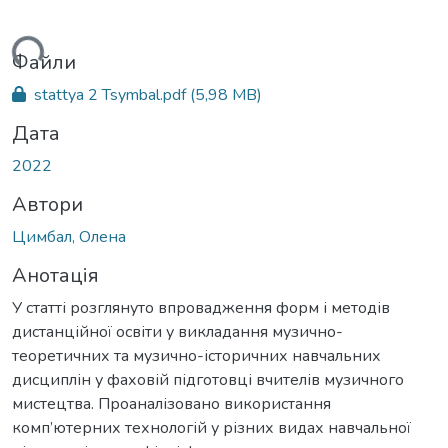
ться...
Файли
stattya 2 Tsymbal.pdf
(5,98 MB)
Дата
2022
Автори
Цимбал, Олена
Анотація
У статті розглянуто впровадження форм і методів
дистанційної освіти у викладання музично-
теоретичних та музично-історичних навчальних
дисциплін у фаховій підготовці вчителів музичного
мистецтва. Проаналізовано використання
комп’ютерних технологій у різних видах навчальної