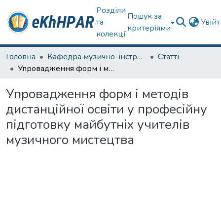
Розділи
Пошук за
та
Увій
критеріями
колекції
Головна
Кафедра музично-інструментальної підготовки вчителя
Статті
Упровадження форм і методів дистанційної освіти у професійну підготовку майбутніх учителів музичного мистецтва
Упровадження форм і методів
дистанційної освіти у професійну
підготовку майбутніх учителів
музичного мистецтва