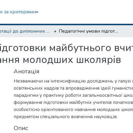
к за критеріями
Анотації до дипломних робіт
Педагогічні умови підготовки майбутнього вчителя до особистісно орієнтованого навчання молодших школярів
ідготовки майбутнього вчи
ання молодших школярів
Анотація
Незважаючи на інтенсифікацію досліджень у галузі 
освітянських кадрів та впровадження ідей гуманісти
парадигми у практику роботи загальноосвітньої шко
формування підготовки майбутніх учителів початков
особистісно орієнтованого навчання молодших школя
предметом спеціального вивчення науковців.
Опис