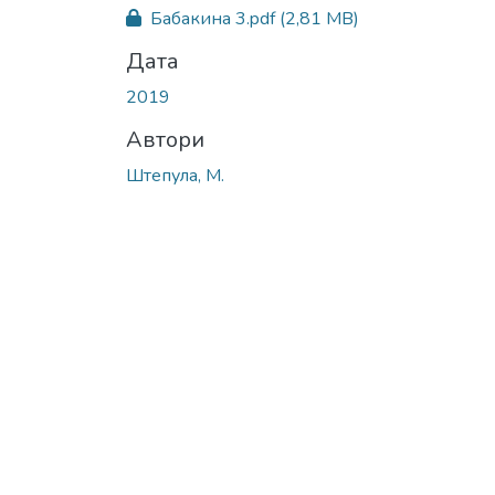
Вантажиться...
Бабакина 3.pdf
(2,81 MB)
Дата
2019
Автори
Штепула, М.