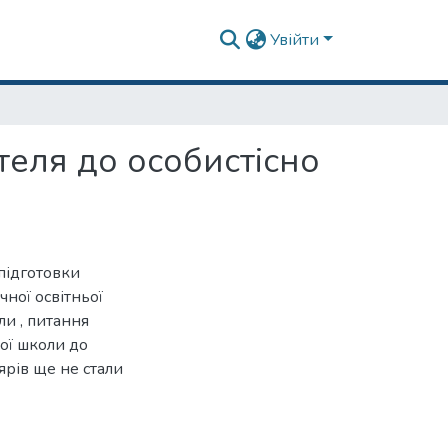
Увійти
теля до особистісно
підготовки
чної освітньої
ли , питання
ої школи до
рів ще не стали