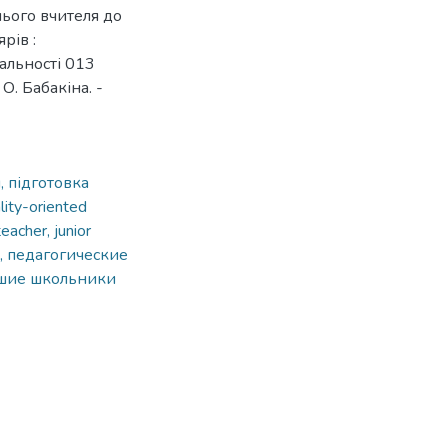
нього вчителя до
рів :
альності 013
 О. Бабакіна. -
, підготовка
lity-oriented
eacher, junior
, педагогические
адшие школьники