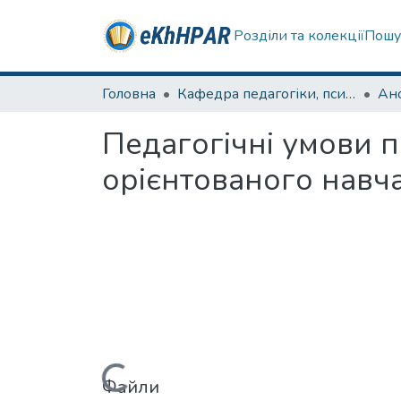
Розділи та колекції
Пошу
Головна
Кафедра педагогіки, психології, початкової освіти та освітнього менеджменту
Педагогічні умови п
орієнтованого навч
Файли