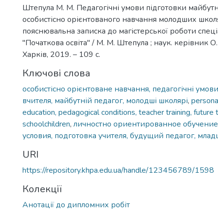
Штепула М. М. Педагогічні умови підготовки майбут
особистісно орієнтованого навчання молодших школя
пояснювальна записка до магістерської роботи спеці
"Початкова освіта" / М. М. Штепула ; наук. керівник О.
Харків, 2019. – 109 с.
Ключові слова
особистісно орієнтоване навчання, педагогічні умови
вчителя, майбутній педагог, молодші школярі
,
persona
education, pedagogical conditions, teacher training, future t
schoolchildren
,
личностно ориентированное обучение
условия, подготовка учителя, будущий педагог, мл
URI
https://repository.khpa.edu.ua/handle/123456789/1598
Колекції
Анотації до дипломних робіт