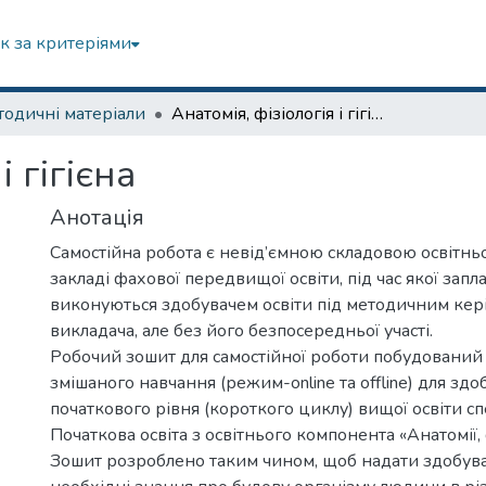
к за критеріями
одичні матеріали
Анатомія, фізіологія і гігієна
і гігієна
Анотація
Самостійна робота є невід’ємною складовою освітнь
закладі фахової передвищої освіти, під час якої зап
виконуються здобувачем освіти під методичним ке
викладача, але без його безпосередньої участі.
Робочий зошит для самостійної роботи побудований
змішаного навчання (режим-online та offline) для здо
початкового рівня (короткого циклу) вищої освіти сп
Початкова освіта з освітнього компонента «Анатомії, фі
Зошит розроблено таким чином, щоб надати здобува