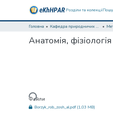
Розділи та колекції
Пошу
Головна
Кафедра природничих наук та здоров'язбереження
Мет
Анатомія, фізіологія 
Вантажиться...
Файли
Borzyk_rob_zosh_al.pdf
(1,03 MB)