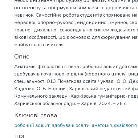
необхідні знання про будову організму людини в рі
онтогенезу та сформувати комплекс оздоровчих та гі
навичок. Самостійна робота студентів спрямована н
нервової, опорно-рухової, ендокринної, імунної, се
травної, дихальної, сечовидільної систем людського о
вікові особливості, що є основою для формування на
майбутнього вчителя.
Опис
Анатомія, фізіологія і гігієна : робочий зошит для са
здобувачів початкового рівня (короткого циклу) вищ
спеціальності 013 Початкова освіта / уклад.: О. О. Дехт
Каденко, О. Б. Борзик ; Харківський педагогічний 
Комунального закладу «Харківська гуманітарно-педа
Харківської обласної ради. – Харків, 2024. – 26 с.
Ключові слова
робочий зошит, здобувачі освіти, анатомія, фізіологія і
URI