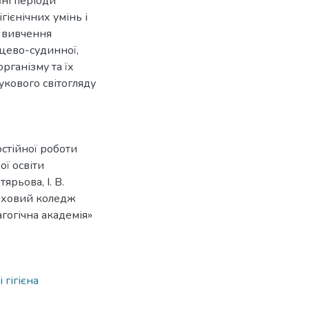
зні періоди
гієнічних умінь і
а вивчення
рцево-судинної,
рганізму та їх
укового світогляду
мостійної роботи
ої освіти
ярьова, І. В.
фаховий коледж
гогічна академія»
 гігієна