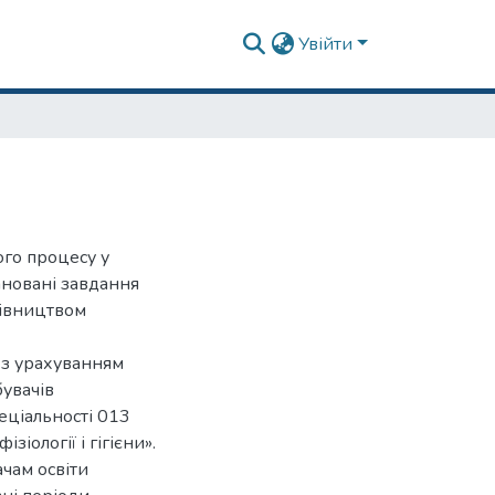
Увійти
ого процесу у
лановані завдання
рівництвом
 з урахуванням
бувачів
еціальності 013
зіології і гігієни».
чам освіти