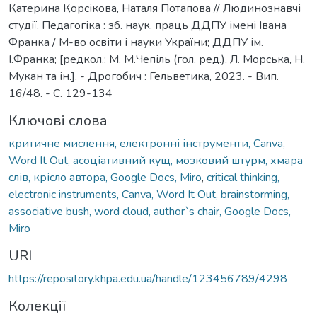
Катерина Корсікова, Наталя Потапова // Людинознавчі
студії. Педагогіка : зб. наук. праць ДДПУ імені Івана
Франка / М-во освіти і науки України; ДДПУ ім.
І.Франка; [редкол.: М. М.Чепіль (гол. ред.), Л. Морська, Н.
Мукан та ін.]. - Дрогобич : Гельветика, 2023. - Вип.
16/48. - С. 129-134
Ключові слова
критичне мислення, електронні інструменти, Canva,
Word It Out, асоціативний кущ, мозковий штурм, хмара
слів, крісло автора, Google Docs, Miro
,
critical thinking,
electronic instruments, Canva, Word It Out, brainstorming,
associative bush, word cloud, author`s chair, Google Docs,
Miro
URI
https://repository.khpa.edu.ua/handle/123456789/4298
Колекції