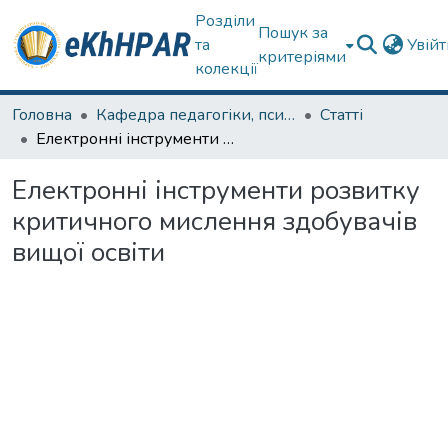
Розділи
Пошук за
та
Увій
критеріями
колекції
Головна
Кафедра педагогіки, психології, початкової освіти та освітнього менеджменту
Статті
Електронні інструменти розвитку критичного мислення здобувачів вищої освіти
Електронні інструменти розвитку
критичного мислення здобувачів
вищої освіти
ажиться...