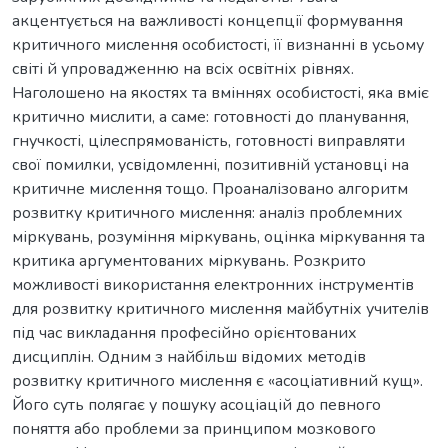
акцентується на важливості концепції формування
критичного мислення особистості, її визнанні в усьому
світі й упровадженню на всіх освітніх рівнях.
Наголошено на якостях та вміннях особистості, яка вміє
критично мислити, а саме: готовності до планування,
гнучкості, цілеспрямованість, готовності виправляти
свої помилки, усвідомленні, позитивній установці на
критичне мислення тощо. Проаналізовано алгоритм
розвитку критичного мислення: аналіз проблемних
міркувань, розуміння міркувань, оцінка міркування та
критика аргументованих міркувань. Розкрито
можливості використання електронних інструментів
для розвитку критичного мислення майбутніх учителів
під час викладання професійно орієнтованих
дисциплін. Одним з найбільш відомих методів
розвитку критичного мислення є «асоціативний кущ».
Його суть полягає у пошуку асоціацій до певного
поняття або проблеми за принципом мозкового