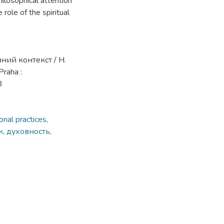
philosophical attention
role of the spiritual
ний контекст / Н.
Praha :
3
onal practices,
, духовность,