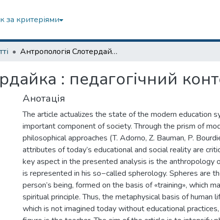
к за критеріями
тті
Антропологія Слотердайка : педагогічний контекст
рдайка : педагогічний конт
Анотація
The article actualizes the state of the modern education 
important component of society. Through the prism of mod
philosophical approaches (T. Adorno, Z. Bauman, P. Bourdie
attributes of today’s educational and social reality are crit
key aspect in the presented analysis is the anthropology of
is represented in his so−called spherology. Spheres are th
person’s being, formed on the basis of «training», which m
spiritual principle. Thus, the metaphysical basis of human li
which is not imagined today without educational practices,