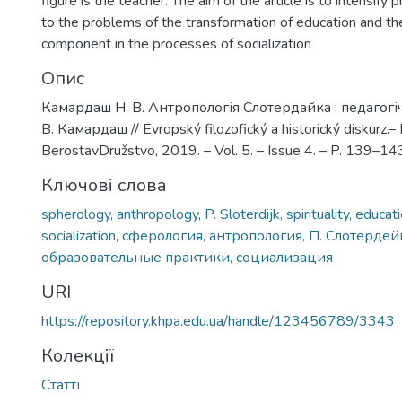
figure is the teacher. The aim of the article is to intensify 
to the problems of the transformation of education and the 
component in the processes of socialization
Опис
Камардаш Н. В. Антропологія Слотердайка : педагогіч
В. Камардаш // Evropský filozofický a historický diskurz.– 
BerostavDružstvo, 2019. – Vol. 5. – Issue 4. – P. 139–14
Ключові слова
spherology, anthropology, P. Sloterdijk, spirituality, educati
socialization
,
сферология, антропология, П. Слотердейк
образовательные практики, социализация
URI
https://repository.khpa.edu.ua/handle/123456789/3343
Колекції
Статті