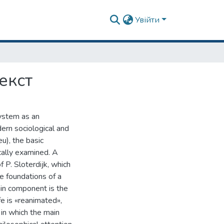
Увійти
екст
system as an
ern sociological and
u), the basic
ically examined. A
 P. Sloterdijk, which
e foundations of a
ain component is the
fe is «reanimated»,
 in which the main