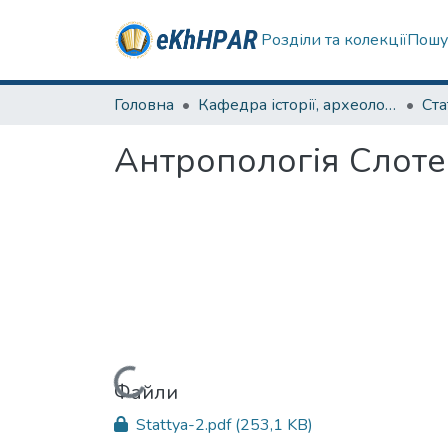
Розділи та колекції
Пошу
Головна
Кафедра історії, археології та гуманітарних наук
Ста
Антропологія Слоте
Вантажиться...
Файли
Stattya-2.pdf
(253,1 KB)