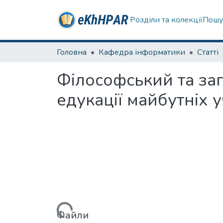
Розділи та колекції
Пошу
Головна
Кафедра інформатики
Статті
Філософський та за
едукації майбутніх у
Вантажиться...
Файли