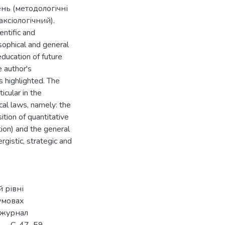
нь (методологічні
аксіологічний).
entific and
osophical and general
education of future
e author's
s highlighted. The
icular in the
ical laws, namely: the
ition of quantitative
tion) and the general
rgistic, strategic and
 рівні
 умовах
й журнал