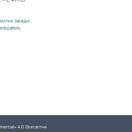
 – С. 47–59.
огічні засади,
 education,
mercial» 4.0 Всесвітня
.