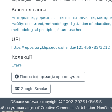
Хортицької національної академії. – 2021. – Вип. 1(4).
Ключові слова
методологія, діджиталізація освіти, едукація, методол
майбутні вчителі
,
methodology, digitization of education,
methodological principles, future teachers
URI
https://repository.khpa.edu.ua/handle/123456789/3212
Колекції
Статті
Повна інформація про документ
Google Scholar
DSpace software
copyright © 2002-2026
LYRASIS
й на умовах ліцензії
Creative Commons «Attribution-NonCom