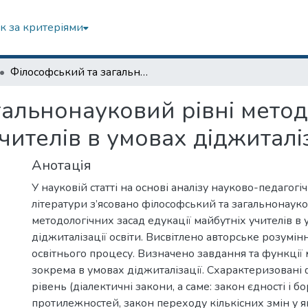
к за критеріями
Філософський та загальнонауковий рівні методологічних засад едукації майбутніх учителів в умовах діджиталізації освіти
гальнонауковий рівні метод
чителів в умовах діджиталіз
Анотація
У науковій статті на основі аналізу науково-педагогі
літератури з’ясовано філософський та загальнонауко
методологічних засад едукації майбутніх учителів в
діджиталізації освіти. Висвітлено авторське розумін
освітнього процесу. Визначено завдання та функції м
зокрема в умовах діджиталізації. Схарактеризовані
рівень (діалектичні закони, а саме: закон єдності і б
протилежностей, закон переходу кількісних змін у як