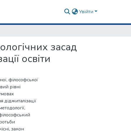
Увійти
ологічних засад
ації освіти
чної, філософської
вий рівні
 умовах
ня діджиталізації
етодології,
 філософський
оротьби
існі, закон