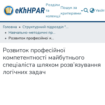
Розділи
Пошук за
та
Увій
критеріями
колекції
Головна
Структурний підрозділ "Берестинський педагогічний фаховий коледж"
Навчально-методичні праці
Розвиток професійної компетентності майбутнього спеціаліста шляхом розв’язування логічних задач
Розвиток професійної
компетентності майбутнього
спеціаліста шляхом розв’язування
логічних задач