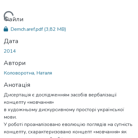
ажиться...
Файли
Demch.aref.pdf
(3,82 MB)
Дата
2014
Автори
Коловоротна, Наталя
Анотація
Дисертація є дослідженням засобів вербалізації
концепту «мовчання»
в художньому дискурсивному просторі української
мови.
У роботі проаналізовано еволюцію поглядів на сутність
концепту, схарактеризовано концепт «мовчання» як