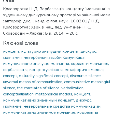
Опис
Коловоротна Н. Д. Вербалізація концепту "мовчання" в
художньому дискурсивному просторі української мови
: автореф. дис. ... канд. філол. наук : 10.02.01 / Н. Д.
Коловоротна ; Харків. нац. пед. ун-т імені Г. С.
Сковороди. – Харків : Б.в., 2014 . – 20 с.
Ключові слова
концепт, культурно значущий концепт, дискурс,
мовчання, невербальні засоби комунікації,
комунікативно значуще мовчання, кореляти мовчання,
вербалізація, концептуалізація, метафоричні моделі
,
concept, culturally significant concept, discourse, silence,
unverbal means of communication, communicative meaningful
silence, the correlates of silence, verbalization,
conceptualisation, metaphorical models
,
концепт,
коммуникативно значимый концепт, дискурс,
молчание, невербальные средства коммуникации,
коммуникативно значимое молчание, корреляты