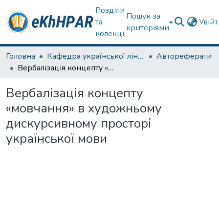
Розділи
Пошук за
та
Увій
критеріями
колекції
Головна
Кафедра української лінгвістики, літератури та методики навчання
Автореферати
Вербалізація концепту «мовчання» в художньому дискурсивному просторі української мови
Вербалізація концепту
«мовчання» в художньому
дискурсивному просторі
української мови