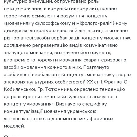
культурно значущий, обґрунтовано роль
і місце мовчання в комунікативному акті, подано
теоретичне осмислення розуміння концепту
«мовчання» у філософському й міфолого-релігійному
дискурсах, літературознавстві й лінгвістиці. З’ясовано
різнорівневі засоби вербалізації концепту «мовчання»,
досліджено репрезентацію видів комунікативно
значущого мовчання, визначено його функції,
виокремлено кореляти мовчання, схарактеризовано
засоби омовлення кожного з них. Розглянуто
особливості вербалізації концепту «мовчання» у творах
знакових культурних особистостей ХХ ст. І. Франка, О.
Кобилянської, Гр. Тютюнника, окреслено тенденцію
до розширення семантики культурно значущого
концепту «мовчання». Визначено специфіку
концептуалізації мовчання українською
лінгвоспільнотою за допомогою метафоричних
моделей.