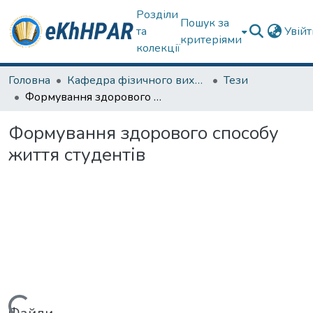
Розділи
Пошук за
та
Увій
критеріями
колекції
Головна
Кафедра фізичного виховання та спортивного вдосконалення
Тези
Формування здорового способу життя студентів
Формування здорового способу
життя студентів