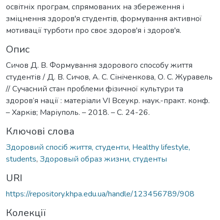
освітніх програм, спрямованих на збереження і
зміцнення здоров'я студентів, формування активної
мотивації турботи про своє здоров'я і здоров'я.
Опис
Сичов Д. В. Формування здорового способу життя
студентів / Д. В. Сичов, А. С. Сініченкова, О. С. Журавель
// Сучасний стан проблеми фізичної культури та
здоров’я нації : матеріали VI Всеукр. наук.-практ. конф.
– Харків; Маріуполь. – 2018. – С. 24-26.
Ключові слова
Здоровий спосіб життя, студенти
,
Healthy lifestyle,
students
,
Здоровый образ жизни, студенты
URI
https://repository.khpa.edu.ua/handle/123456789/908
Колекції