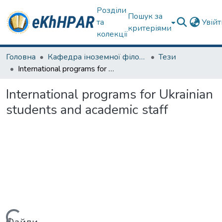
Розділи
Пошук за
та
Увій
критеріями
колекції
Головна
Кафедра іноземної філології
Тези
International programs for Ukrainian students and academic staff
International programs for Ukrainian
students and academic staff