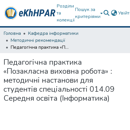
Розділи
Пошук за
та
Увій
критеріями
колекції
Головна
Кафедра інформатики
Методичні рекомендації
Педагогічна практика «Позакласна виховна робота» : методичні настанови для студентів спеціальності 014.09 Середня освіта (Інформатика)
Педагогічна практика
«Позакласна виховна робота» :
методичні настанови для
студентів спеціальності 014.09
Середня освіта (Інформатика)