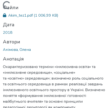
Вантажиться...
Файли
Akim_tez1.pdf
(1 006,99 KB)
Дата
2018
Автори
Акімова, Олена
Анотація
Охарактеризовано терміни «інклюзивна освіта» та
«інклюзивне середовище», «соціальне»
та «освітнє» середовище»; визначено роль соціального
та освітнього середовища в рамках реалізації завдань
інклюзивного освітнього простору в Україні. Визначено
поняття «формування інклюзивної готовності
майбутнього вчителя» та основні принципи
педагогічної деонтології як компоненту