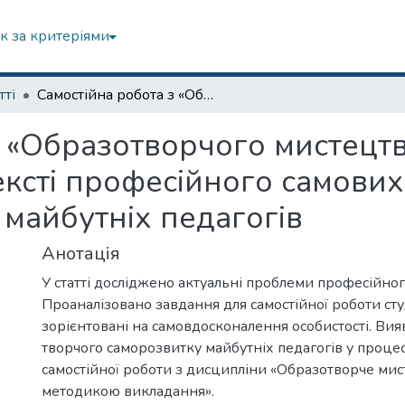
к за критеріями
тті
Самостійна робота з «Образотворчого мистецтва з методикою викладання» у контексті професійного самовиховання і самовдосконалення майбутніх педагогів
з «Образотворчого мистецт
ексті професійного самових
майбутніх педагогів
Анотація
У статті досліджено актуальні проблеми професійно
Проаналізовано завдання для самостійної роботи сту
зорієнтовані на самовдосконалення особистості. Ви
творчого саморозвитку майбутніх педагогів у процес
самостійної роботи з дисципліни «Образотворче мис
методикою викладання».