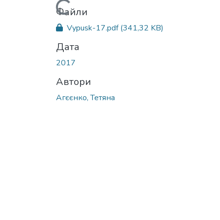
Вантажиться...
Файли
Vypusk-17.pdf
(341,32 KB)
Дата
2017
Автори
Агєєнко, Тетяна