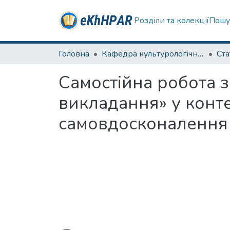
Розділи та колекції
Пошу
Головна
Кафедра культурологічних дисциплін та образотворчого мистецтва
Ста
Самостійна робота 
викладання» у конт
самовдосконалення 