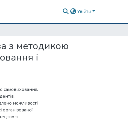
Увійти
ва з методикою
овання і
го самовиховання.
дентів,
явлено можливості
і організованої
тецтво з