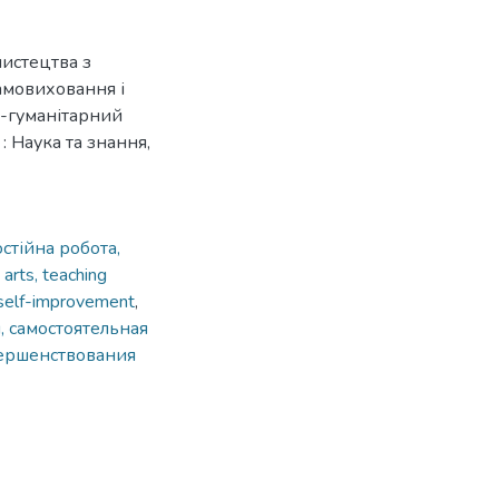
мистецтва з
амовиховання і
о-гуманітарний
в : Наука та знання,
стійна робота,
 arts, teaching
 self-improvement
,
, самостоятельная
вершенствования