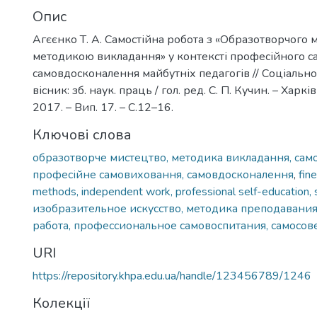
Опис
Агєєнко Т. А. Самостійна робота з «Образотворчого 
методикою викладання» у контексті професійного с
самовдосконалення майбутніх педагогів // Соціальн
вісник: зб. наук. праць / гол. ред. С. П. Кучин. – Харкі
2017. – Вип. 17. – С.12–16.
Ключові слова
образотворче мистецтво, методика викладання, само
професійне самовиховання, самовдосконалення
,
fine
methods, independent work, professional self-education,
изобразительное искусство, методика преподавания
работа, профессиональное самовоспитания, самосо
URI
https://repository.khpa.edu.ua/handle/123456789/1246
Колекції