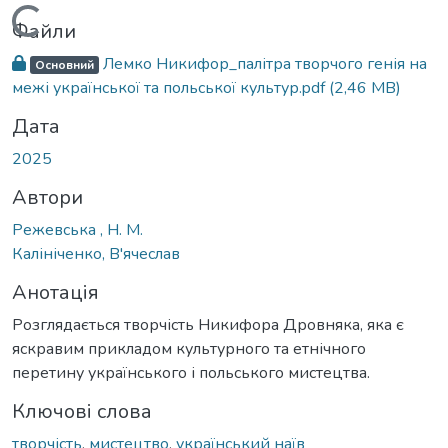
Вантажиться...
Файли
Лемко Никифор_палітра творчого генія на
Основний
межі української та польської культур.pdf
(2,46 MB)
Дата
2025
Автори
Режевська , Н. М.
Калініченко, В'ячеслав
Анотація
Розглядається творчість Никифора Дровняка, яка є
яскравим прикладом культурного та етнічного
перетину українського і польського мистецтва.
Ключові слова
творчість
,
мистецтво
,
український наїв