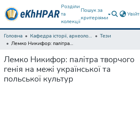
Розділи
Пошук за
та
Увій
критеріями
колекції
Головна
Кафедра історії, археології та гуманітарних наук
Тези
Лемко Никифор: палітра творчого генія на межі української та польської культур
Лемко Никифор: палітра творчого
генія на межі української та
польської культур