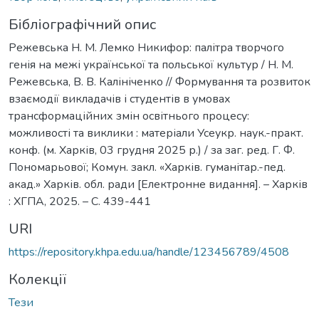
Бібліографічний опис
Режевська Н. М. Лемко Никифор: палітра творчого
генія на межі української та польської культур / Н. М.
Режевська, В. В. Калініченко // Формування та розвиток
взаємодії викладачів і студентів в умовах
трансформаційних змін освітнього процесу:
можливості та виклики : матеріали Усеукр. наук.-практ.
конф. (м. Харків, 03 грудня 2025 р.) / за заг. ред. Г. Ф.
Пономарьової; Комун. закл. «Харків. гуманітар.-пед.
акад.» Харків. обл. ради [Електронне видання]. – Харків
: ХГПА, 2025. – С. 439-441
URI
https://repository.khpa.edu.ua/handle/123456789/4508
Колекції
Тези