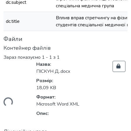
dc.subject
спеціальна медична група
Вплив вправ стретчингу на фізичн
dc.title
студентів спеціальної медичної г
Файли
Контейнер файлів
Зараз показуємо
1 - 1 з 1
Назва:
ПІСКУН Д..docx
Розмір:
18,09 KB
Формат:
ься...
Microsoft Word XML
Опис: