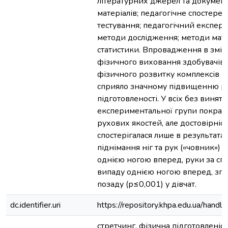
літературних джерел та докумен
матеріалів; педагогічне спостере
тестування; педагогічний експери
методи дослідження; методи мат
статистики. Впровадження в зміст
фізичного виховання здобувачів 
фізичного розвитку комплексів вп
сприяло значному підвищенню рі
підготовленості. У всіх без винятк
експериментальної групи покра
рухових якостей, але достовірніс
спостерігалася лише в результата
піднімання ніг та рук («човник») 
однією ногою вперед, руки за сп
випаду однією ногою вперед, зги
позаду (р≤0,001) у дівчат.
dc.identifier.uri
https://repository.khpa.edu.ua/ha
стретчинг, фізична підготовленіст