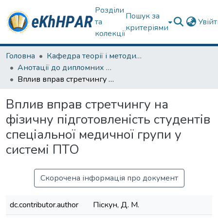
Розділи
Пошук за
та
Увій
критеріями
колекції
Головна
Кафедра теорії і методики фізичного виховання
Анотації до дипломних робіт
Вплив вправ стретчингу на фізичну підготовленість студентів спеціальної медичної групи у системі ПТО
Вплив вправ стретчингу на
фізичну підготовленість студентів
спеціальної медичної групи у
системі ПТО
Скорочена інформація про документ
dc.contributor.author
Піскун, Д. М.