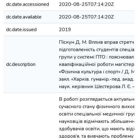
dc.date.accessioned
2020-08-25T07:14:20Z
dc.date.available
2020-08-25T07:14:20Z
dc.date.issued
2019
Піскун Д. М. Вплив вправ стретчи
підготовленість студентів спеціа
групи у системі ПТО : пояснюваль
dc.description
кваліфікаційної роботи магістера
«Фізична культура і спорт» / Д. М.
закл. «Харків. гуманір.-пед. акад.»
наук. керівник Шестерова Л. Є. – 
В роботі розглядається актуальн
сучасного стану фізичного вихов
освіти спеціальної медичної групи
науковців відмічають збільшення 
здобувачів освіти, що мають відхи
здоров’я, та вивчають проблему 