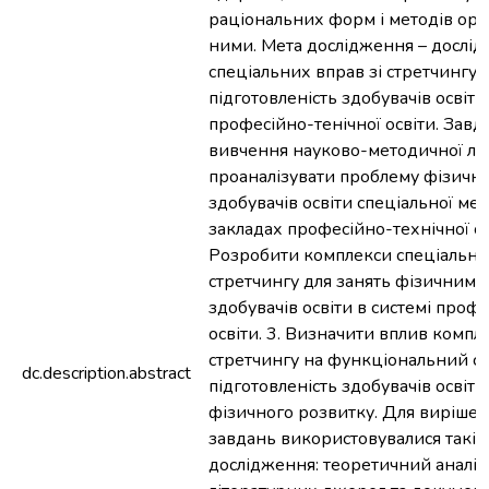
раціональних форм і методів орга
ними. Мета дослідження – дослід
спеціальних вправ зі стретчингу 
підготовленість здобувачів освіти
професійно-тенічної освіти. Завда
вивчення науково-методичної лі
проаналізувати проблему фізичн
здобувачів освіти спеціальної ме
закладах професійно-технічної осв
Розробити комплекси спеціальни
стретчингу для занять фізичним
здобувачів освіти в системі проф
освіти. 3. Визначити вплив компле
стретчингу на функціональний ст
dc.description.abstract
підготовленість здобувачів освіт
фізичного розвитку. Для виріше
завдань використовувалися такі 
дослідження: теоретичний аналіз