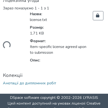
Ліцензійна угода
Зараз показуємо
1 - 1 з 1
Назва:
license.txt
Розмір:
1,71 KB
Формат:
ься...
Item-specific license agreed upon
to submission
Опис:
Колекції
Анотації до дипломних робіт
DSpace software
copyright © 2002-2026
LYRASIS
Цей контент доступний на умовах ліцензії
Creative