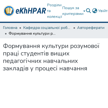
Розділи
Пошук за
та
Увій
критеріями
колекції
Головна
Кафедра соціальної роботи
Автореферати
Формування культури розумової праці студентів вищих педагогічних навчальних закладів у процесі навчання
Формування культури розумової
праці студентів вищих
педагогічних навчальних
закладів у процесі навчання