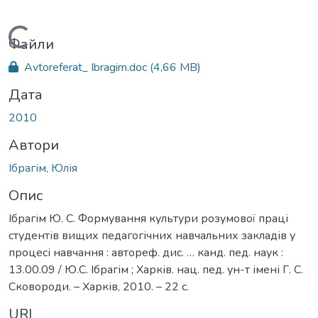
Вантажиться...
Файли
Avtoreferat_ Ibragim.doc
(4,66 MB)
Дата
2010
Автори
Ібрагім, Юлія
Опис
Ібрагім Ю. С. Формування культури розумової праці
студентів вищих педагогічних навчальних закладів у
процесі навчання : автореф. дис. … канд. пед. наук :
13.00.09 / Ю.С. Ібрагім ; Харків. нац. пед. ун-т імені Г. С.
Сковороди. – Харків, 2010. – 22 с.
URI