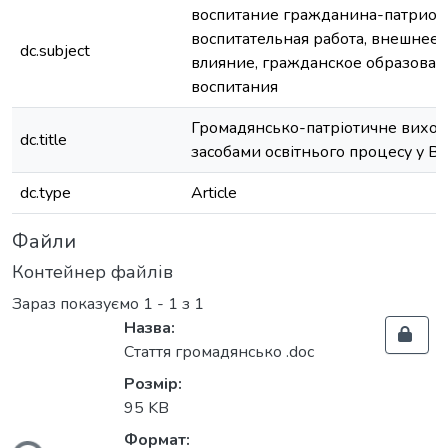
воспитание гражданина-патриота
воспитательная работа, внешнее
dc.subject
влияние, гражданское образован
воспитания
Громадянсько-патріотичне вихов
dc.title
засобами освітнього процесу у В
dc.type
Article
Файли
Контейнер файлів
Зараз показуємо
1 - 1 з 1
Назва:
Стаття громадянсько .doc
Розмір:
95 KB
Формат: