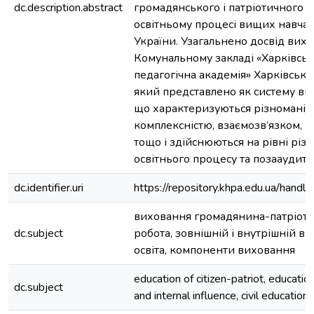
dc.description.abstract
громадянського і патріотичного 
освітньому процесі вищих навчал
України. Узагальнено досвід вихо
Комунальному закладі «Харківськ
педагогічна академія» Харківської
який представлено як систему ви
що характеризуються різноманітн
комплексністю, взаємозв’язком, п
тощо і здійснюються на рівні різн
освітнього процесу та позааудито
dc.identifier.uri
https://repository.khpa.edu.ua/han
виховання громадянина-патріота
dc.subject
робота, зовнішній і внутрішній в
освіта, компоненти виховання
education of citizen-patriot, educatio
dc.subject
and internal influence, civil education