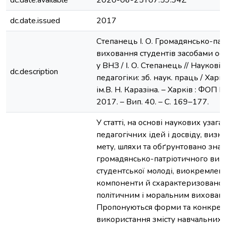
dc.date.available
2020-06-25T07:59:34Z
dc.date.issued
2017
Степанець І. О. Громадянсько-па
виховання студентів засобами ос
у ВНЗ / І. О. Степанець // Науков
dc.description
педагогіки: зб. наук. праць / Харкі
ім.В. Н. Каразіна. – Харків : ФОП П
2017. – Вип. 40. – С. 169–177.
У статті, на основі наукових узаг
педагогічних ідей і досвіду, визна
мету, шляхи та обґрунтовано знач
громадянсько-патріотичного вих
студентської молоді, виокремлен
компоненти й схарактеризовано 
політичним і моральним вихован
Пропонуються форми та конкрет
використання змісту навчальних