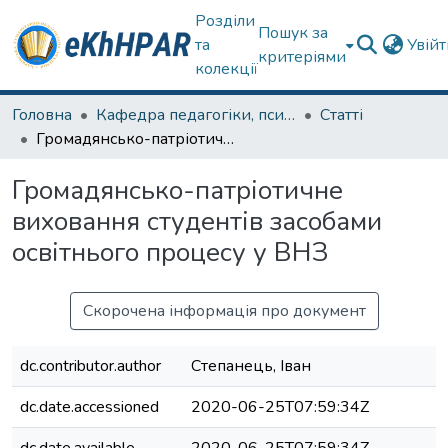
Розділи
Пошук за
та
Увій
критеріями
колекції
Головна
Кафедра педагогіки, психології, початкової освіти та освітнього менеджменту
Статті
Громадянсько-патріотичне виховання студентів засобами освітнього процесу у ВНЗ
Громадянсько-патріотичне
виховання студентів засобами
освітнього процесу у ВНЗ
Скорочена інформація про документ
dc.contributor.author
Степанець, Іван
dc.date.accessioned
2020-06-25T07:59:34Z