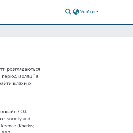
Увійти
тті розглядаються
період ізоляції в
найти шляхи їх
нлайн / О.І.
ce, society and
nference (Kharkiv,