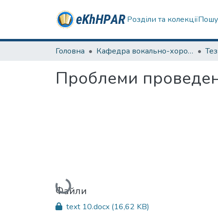
Розділи та колекції
Пошу
Головна
Кафедра вокально-хорової підготовки вчителя
Те
Проблеми проведен
Вантажиться...
Файли
text 10.docx
(16,62 KB)