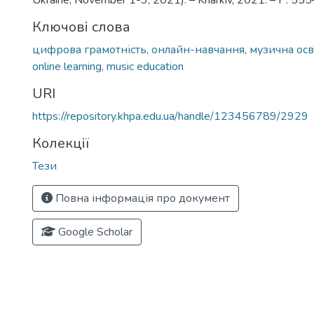
Ukraine, November 1-3, 2021). – Kharkiv, 2021. – Р. 55
Ключові слова
цифрова грамотність, онлайн-навчання, музична осв
online learning, music education
URI
https://repository.khpa.edu.ua/handle/123456789/2929
Колекції
Тези
Повна інформація про документ
Google Scholar