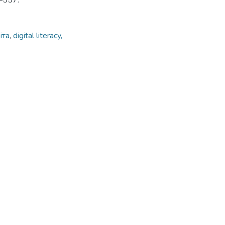
5–557.
іта
,
digital literacy,