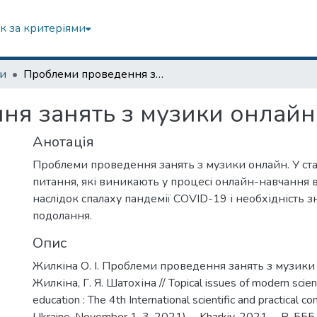
к за критеріями
зи
Проблеми проведення занять з музики онлайн
ня занять з музики онлайн
Анотація
Проблеми проведення занять з музики онлайн. У ста
питання, які виникають у процесі онлайн-навчання в 
наслідок спалаху пандемії COVID-19 і необхідність з
подолання.
Опис
Жилкіна О. І. Проблеми проведення занять з музики о
Жилкіна, Г. Я. Шатохіна // Topical issues of modern scien
education : The 4th International scientific and practical co