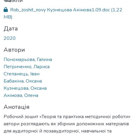
Вантажиться...
Файли
Rob_zoshit_novy Кузнецова Акімова1.09.doc
(1,22
MB)
Дата
2020
Автори
Пономарьова, Галина
Петриченко, Лариса
Степанець, Іван
Бабакіна, Оксана
Кузнецова, Оксана
Акімова, Олена
Анотація
Робочий зошит «Теорія та практика методичної роботи»
автори розглядають як збірник допоміжних матеріалів
для аудиторної й позааудиторної, навчальної та