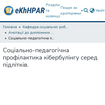
Розділи
Пошук за
та
Увій
критеріями
колекції
Головна
Кафедра соціальної роботи
Анотації до дипломних робіт
Соцiально-педагогiчна профiлактика кiбербулiнгу cеред пiдлiткiв.
Соцiально-педагогiчна
профiлактика кiбербулiнгу cеред
пiдлiткiв.