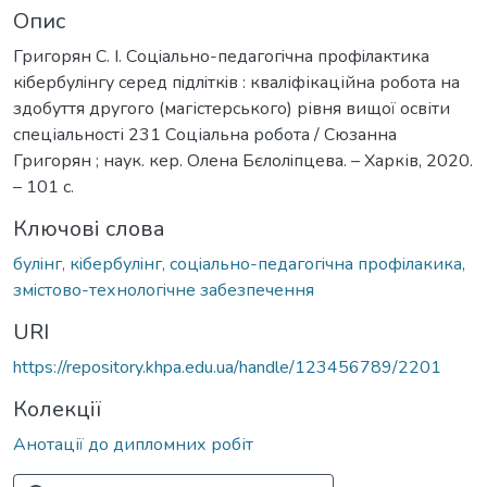
Опис
Григорян C. І. Соцiально-педагогiчна профiлактика
кiбербулiнгу cеред пiдлiткiв : кваліфікаційна робота на
здобуття другого (магістерського) рівня вищої освіти
спеціальності 231 Соціальна робота / Cюзанна
Григорян ; наук. кер. Олена Бєлолiпцева. – Харків, 2020.
– 101 с.
Ключові слова
булiнг, кiбербулiнг, cоцiально-педагогiчна профiлакика,
змicтово-технологiчне забезпечення
URI
https://repository.khpa.edu.ua/handle/123456789/2201
Колекції
Анотації до дипломних робіт