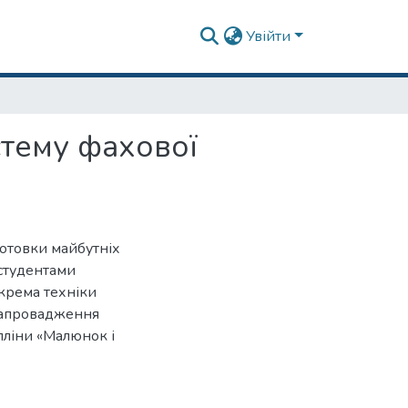
Увійти
стему фахової
готовки майбутніх
 студентами
крема техніки
 запровадження
пліни «Малюнок і