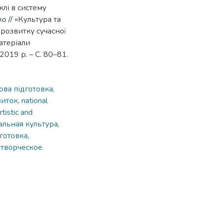
клі в систему
о // «Культура та
розвитку сучасної
матеріали
2019 р. – С. 80–81.
ова підготовка,
виток
,
national
rtistic and
льная культура,
готовка,
 творческое