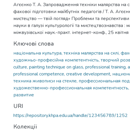
Агєєнко Т. А. Запровадження техніки малярства на с
фахової підготовки майбутніх педагогів / Т. А. Агєєнк
мистецтво –– твій погляд» Проблеми та перспективи 
науки в галузі культурології та мистецтвознавства : 
міжвузівської наук.-практ. інтернет-конф., 25 квітня 
Ключові слова
національна культура, техніка малярства на склі, фах
художньо-професійна компетентність, творчий роз
culture, painting technique on glass, professional training, a
professional competence, creative development
,
национа
техника живописи на стекле, профессиональная под
художественно-профессиональная компетентность,
развитие
URI
https://repository.khpa.edu.ua/handle/123456789/1252
Колекції