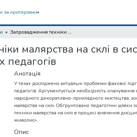
к за критеріями
зи
Запровадження техніки малярства на склі в систему фахової підготовки майбутніх педагогів
ки малярства на склі в си
х педагогів
Анотація
У тезах досліджено актуальні проблеми фахової під
педагогів. Аргументується необхідність опанування
народного декоративно-прикладного мистецтва, зо
малярства на склі. Обґрунтовано педагогічні шляхи
техніки малярства на склі в процесі вивчення дисци
живопис».
Опис