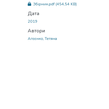
Збірник.pdf
(454,54 KB)
Дата
2019
Автори
Агєєнко, Тетяна