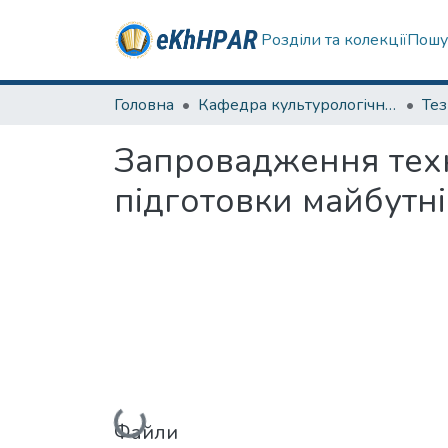
Розділи та колекції
Пошу
Головна
Кафедра культурологічних дисциплін та образотворчого мистецтва
Те
Запровадження техні
підготовки майбутні
Вантажиться...
Файли