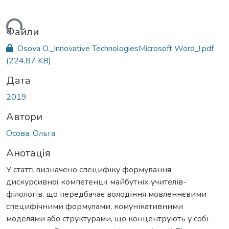
ться...
Файли
Osova O._Innovative TechnologiesMicrosoft Word_!.pdf
(224,87 KB)
Дата
2019
Автори
Осова, Ольга
Анотація
У статті визначено специфіку формування
дискурсивної компетенції майбутніх учителів-
філологів, що передбачає володіння мовленнєвими
специфічними формулами, комунікативними
моделями або структурами, що концентрують у собі