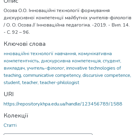
Опис
Осова О.О. Інноваційні технології формування
дискурсивної компетенції майбутніх учителів-філологів
/ О. О. Осова // Інноваційна педагогіка. -2019. - Вип. 14.
- С. 92 – 96.
Ключові слова
нноваційні технології навчання, комунікативна
компетентність, дискурсивна компетенція, студент,
викладач, учитель-філолог
,
innovative technologies of
teaching, communicative competency, discursive competence,
student, teacher, teacher-philologist
URI
https://repository.khpa.edu.ua/handle/123456789/1588
Колекції
Статті