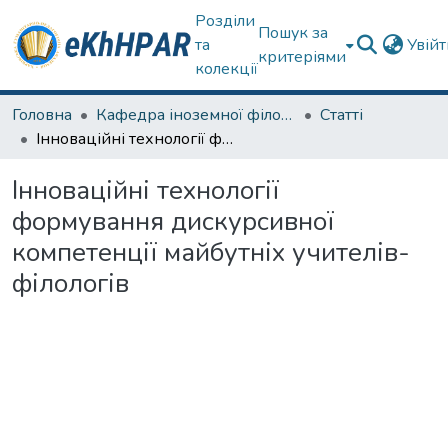
Розділи
Пошук за
та
Увій
критеріями
колекції
Головна
Кафедра іноземної філології
Статті
Інноваційні технології формування дискурсивної компетенції майбутніх учителів-філологів
Інноваційні технології
формування дискурсивної
компетенції майбутніх учителів-
філологів