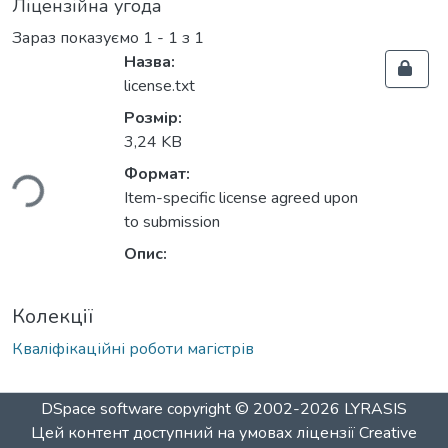
Ліцензійна угода
Зараз показуємо
1 - 1 з 1
Назва:
license.txt
Розмір:
иться...
3,24 KB
Формат:
Item-specific license agreed upon
to submission
Опис:
Колекції
Кваліфікаційні роботи магістрів
DSpace software
copyright © 2002-2026
LYRASIS
Цей контент доступний на умовах ліцензії
Creative