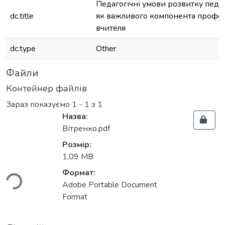
Педагогічні умови розвитку педаг
dc.title
як важливого компонента професі
вчителя
dc.type
Other
Файли
Контейнер файлів
Зараз показуємо
1 - 1 з 1
Назва:
Вітренко.pdf
Розмір:
иться...
1,09 MB
Формат:
Adobe Portable Document
Format