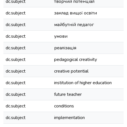
dc.subject
творчий потенціал
dc.subject
заклад вищої освіти
dc.subject
майбутній педагог
dc.subject
умови
dc.subject
реалізація
dc.subject
pedagogical creativity
dc.subject
creative potential
dc.subject
institution of higher education
dc.subject
future teacher
dc.subject
conditions
dc.subject
implementation