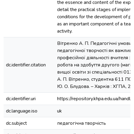
the essence and content of the exper
detail the practical stages of imple
conditions for the development of pe
as an important component of a teach
activity.
Вітренко А. П. Педагогічні умови
педагогічної творчості як важли
професійної діяльності вчителя : 
dc.identifier.citation
робота на здобуття другого (магіс
вищої освіти зі спеціальності 013 
А. П. Вітренко, студентка 611 ПО г
Ю. О. Блудова. – Харків : ХГПА, 202
dc.identifier.uri
https://repository.khpa.edu.ua/ha
dc.language.iso
uk
dc.subject
педагогічна творчість