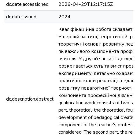
dc.date.accessioned
2026-04-29T12:17:15Z
dc.date.issued
2024
Кваліфікаційна робота складається
У першій частині, теоретичній, ро
теоретичні основи розвитку педаг
як важливого компонента професі
вчителя. У другій частині, дослідн
розкривається суть та зміст пров
експерименту, детально охаракт
практичні етапи реалізації педаг
розвитку педагогічної творчості 
компонента професійної діяльност
dc.description.abstract
qualification work consists of two sect
part, theoretical, the theoretical foun
development of pedagogical creativit
component of the teacher's profession
considered. The second part, the rese