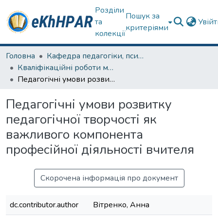
Розділи
Пошук за
та
Увій
критеріями
колекції
Головна
Кафедра педагогіки, психології, початкової освіти та освітнього менеджменту
Кваліфікаційні роботи магістрів
Педагогічні умови розвитку педагогічної творчості як важливого компонента професійної діяльності вчителя
Педагогічні умови розвитку
педагогічної творчості як
важливого компонента
професійної діяльності вчителя
Скорочена інформація про документ
dc.contributor.author
Вітренко, Анна