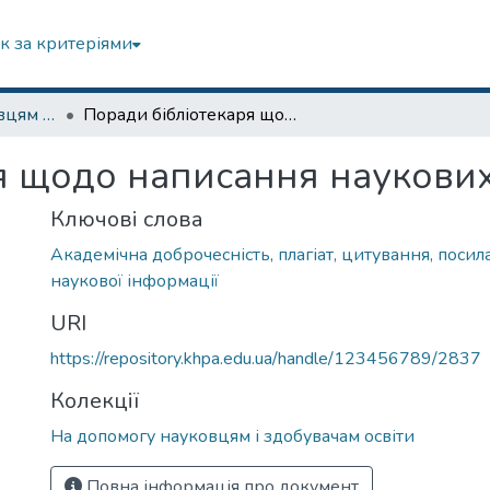
к за критеріями
На допомогу науковцям і здобувачам освіти
Поради бібліотекаря щодо написання наукових робіт
я щодо написання наукових
Ключові слова
Академічна доброчесність, плагіат, цитування, поси
наукової інформації
URI
https://repository.khpa.edu.ua/handle/123456789/2837
Колекції
На допомогу науковцям і здобувачам освіти
Повна інформація про документ