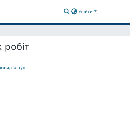
Увійти
 робіт
лання, пощук