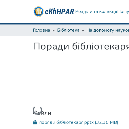
Розділи та колекції
Пошу
Головна
Бібліотека
Поради бібліотекар
Вантажиться...
Файли
поряди бібліотекаря.pptx
(32,35 MB)