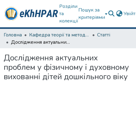
Розділи
Пошук за
та
Увій
критеріями
колекції
Головна
Кафедра теорії та методик дошкільної освіти
Статті
Дослідження актуальних проблем у фізичному і духовному вихованні дітей дошкільного віку
Дослідження актуальних
проблем у фізичному і духовному
вихованні дітей дошкільного віку