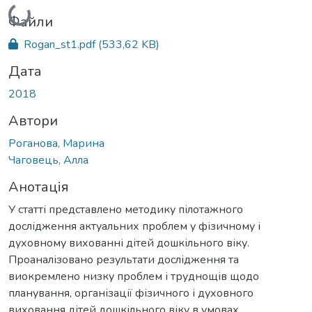
Вантажиться...
Файли
Rogan_st1.pdf
(533,62 KB)
Дата
2018
Автори
Роганова, Марина
Чаговець, Алла
Анотація
У статті представлено методику пілотажного
дослідження актуальних проблем у фізичному і
духовному вихованні дітей дошкільного віку.
Проаналізовано результати дослідження та
виокремлено низку проблем і труднощів щодо
планування, організації фізичного і духовного
виховання дітей дошкільного віку в умовах