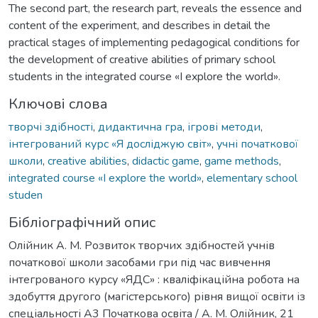
The second part, the research part, reveals the essence and
content of the experiment, and describes in detail the
practical stages of implementing pedagogical conditions for
the development of creative abilities of primary school
students in the integrated course «I explore the world».
Ключові слова
творчі здібності
,
дидактична гра
,
ігрові методи
,
інтегрований курс «Я досліджую світ»
,
учні початкової
школи
,
creative abilities
,
didactic game
,
game methods
,
integrated course «I explore the world»
,
elementary school
studen
Бібліографічний опис
Олійник А. М. Розвиток творчих здібностей учнів
початкової школи засобами гри під час вивчення
інтегрованого курсу «ЯДС» : кваліфікаційна робота на
здобуття другого (магістерського) рівня вищої освіти із
спеціальності А3 Початкова освіта / А. М. Олійник, 21