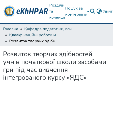
Розділи
Пошук за
та
Увій
критеріями
колекції
Головна
Кафедра педагогіки, психології, початкової освіти та освітнього менеджменту
Кваліфікаційні роботи магістрів
Розвиток творчих здібностей учнів початкової школи засобами гри під час вивчення інтегрованого курсу «ЯДС»
Розвиток творчих здібностей
учнів початкової школи засобами
гри під час вивчення
інтегрованого курсу «ЯДС»