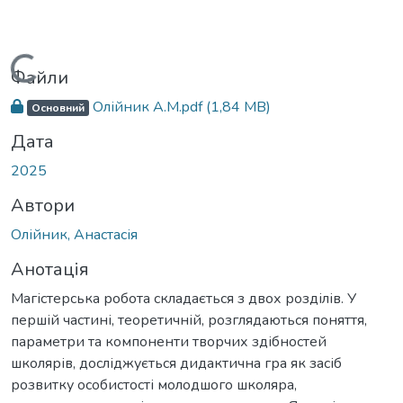
Вантажиться...
Файли
Олійник А.М.pdf
(1,84 MB)
Основний
Дата
2025
Автори
Олійник, Анастасія
Анотація
Магістерська робота складається з двох розділів. У
першій частині, теоретичній, розглядаються поняття,
параметри та компоненти творчих здібностей
школярів, досліджується дидактична гра як засіб
розвитку особистості молодшого школяра,