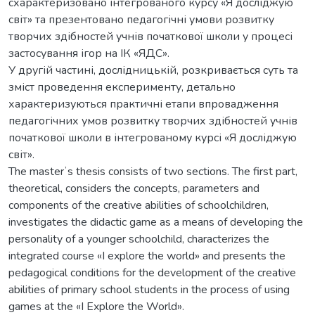
схарактеризовано інтегрованого курсу «Я досліджую
світ» та презентовано педагогічні умови розвитку
творчих здібностей учнів початкової школи у процесі
застосування ігор на ІК «ЯДС».
У другій частині, дослідницькій, розкривається суть та
зміст проведення експерименту, детально
характеризуються практичні етапи впровадження
педагогічних умов розвитку творчих здібностей учнів
початкової школи в інтегрованому курсі «Я досліджую
світ».
The masterʼs thesis consists of two sections. The first part,
theoretical, considers the concepts, parameters and
components of the creative abilities of schoolchildren,
investigates the didactic game as a means of developing the
personality of a younger schoolchild, characterizes the
integrated course «I explore the world» and presents the
pedagogical conditions for the development of the creative
abilities of primary school students in the process of using
games at the «I Explore the World».