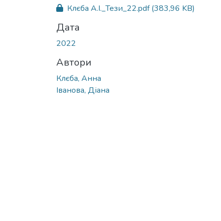
Вантажиться...
Клєба А.І._Тези_22.pdf
(383,96 KB)
Дата
2022
Автори
Клєба, Анна
Іванова, Діана