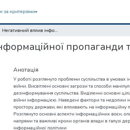
к за критеріями
Негативний вплив інформаційної пропаганди та захист від неї під час війни
формаційної пропаганди та 
Анотація
У роботі розглянуто проблеми суспільства в умовах 
війни. Висвітлені основні загрози та способи маніпу
дезінформування суспільства. Виділенні основні цілі
війни інформацією. Наведені фактори та недоліки 
простору держави, які впливають на інформаційну 
Розглянуто основні аспекти інформаційних воєн, оп
напрями та важливі кроки органів влади в галузі де
інформаційної політики