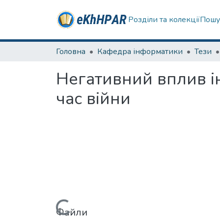
Розділи та колекції
Пошу
Головна
Кафедра інформатики
Тези
Негативний вплив ін
час війни
Файли