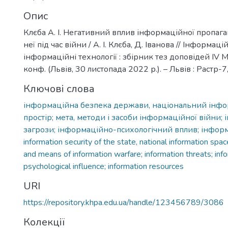
Опис
Клєба А. І. Негативний вплив інформаційної пропага
неї під час війни / А. І. Клєба, Д. Іванова // Інформац
інформаційні технології : збірник тез доповідей ІV М
конф. (Львів, 30 листопада 2022 р.). – Львів : Растр-7
Ключові слова
інформаційна безпека держави, національний інф
простір; мета, методи і засоби інформаційної війни;
загрози; інформаційно-психологічний вплив; інфор
information security of the state, national information sp
and means of information warfare; information threats; inf
psychological influence; information resources
URI
https://repository.khpa.edu.ua/handle/123456789/3086
Колекції