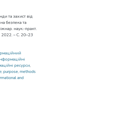
нди та захист від
ійна безпека та
іжнар. наук.-практ.
, 2022. – С. 20–23
ормаційний
 інформаційні
маційні ресурси
,
ace; purpose, methods
ormational and