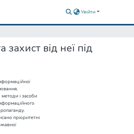
Увійти
захист від неї під
інформаційної
лювання,
, методи і засоби
інформаційного
пропаганду.
исано пріоритетні
ржавної