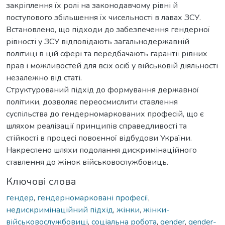
закріплення їх ролі на законодавчому рівні й
поступового збільшення їх чисельності в лавах ЗСУ.
Встановлено, що підходи до забезпечення гендерної
рівності у ЗСУ відповідають загальнодержавній
політиці в цій сфері та передбачають гарантії рівних
прав і можливостей для всіх осіб у військовій діяльності
незалежно від статі.
Структурований підхід до формування державної
політики, дозволяє переосмислити ставлення
суспільства до гендерномаркованих професій, що є
шляхом реалізації принципів справедливості та
стійкості в процесі повоєнної відбудови України.
Накреслено шляхи подолання дискримінаційного
ставлення до жінок військовослужбовиць.
Ключові слова
гендер
,
гендерномарковані професії
,
недискримінаційний підхід
,
жінки
,
жінки-
військовослужбовиці
,
соціальна робота
,
gender
,
gender-