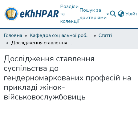
Розділи
Пошук за
та
Увій
критеріями
колекції
Головна
Кафедра соціальної роботи
Статті
Дослідження ставлення суспільства до гендерномаркованих професій на прикладі жінок- військовослужбовиць
Дослідження ставлення
суспільства до
гендерномаркованих професій на
прикладі жінок-
військовослужбовиць