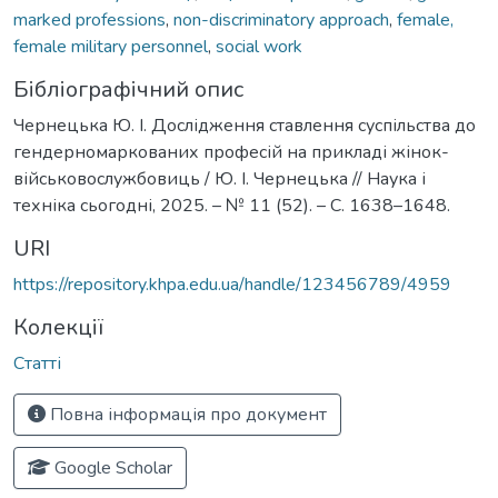
marked professions
,
non-discriminatory approach
,
female,
female military personnel
,
social work
Бібліографічний опис
Чернецька Ю. І. Дослідження ставлення суспільства до
гендерномаркованих професій на прикладі жінок-
військовослужбовиць / Ю. І. Чернецька // Наука і
техніка сьогодні, 2025. – № 11 (52). – С. 1638–1648.
URI
https://repository.khpa.edu.ua/handle/123456789/4959
Колекції
Статті
Повна інформація про документ
Google Scholar