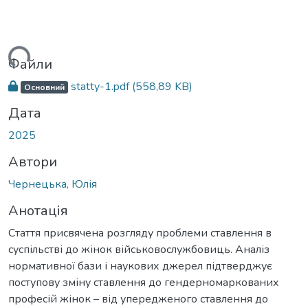
ться...
Файли
statty-1.pdf
(558,89 KB)
Основний
Дата
2025
Автори
Чернецька, Юлія
Анотація
Стаття присвячена розгляду проблеми ставлення в
суспільстві до жінок військовослужбовиць. Аналіз
нормативної бази і наукових джерел підтверджує
поступову зміну ставлення до гендерномаркованих
професій жінок – від упередженого ставлення до