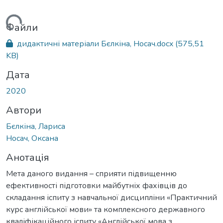
житься...
Файли
дидактичні матеріали Бєлкіна, Носач.docx
(575,51
KB)
Дата
2020
Автори
Бєлкіна, Лариса
Носач, Оксана
Анотація
Мета даного видання – сприяти підвищенню
ефективності підготовки майбутніх фахівців до
складання іспиту з навчальної дисципліни «Практичний
курс англійської мови» та комплексного державного
кваліфікаційного іспиту «Англійської мова з