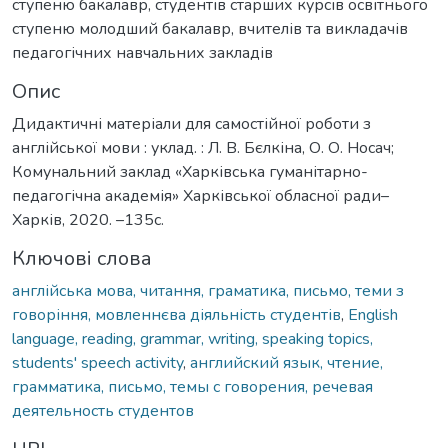
ступеню бакалавр, студентів старших курсів освітнього
ступеню молодший бакалавр, вчителів та викладачів
педагогічних навчальних закладів
Опис
Дидактичні матеріали для самостійної роботи з
англійської мови : уклад. : Л. В. Бєлкіна, О. О. Носач;
Комунальний заклад «Харківська гуманітарно-
педагогічна академія» Харківської обласної ради–
Харків, 2020. –135с.
Ключові слова
англійська мова, читання, граматика, письмо, теми з
говоріння, мовленнєва діяльність студентів
,
English
language, reading, grammar, writing, speaking topics,
students' speech activity
,
английский язык, чтение,
грамматика, письмо, темы с говорения, речевая
деятельность студентов