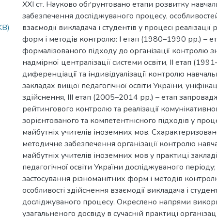
ХХІ ст. Науково обґрунтовано етапи розвитку навча
забезпечення досліджуваного процесу, особливосте
KB)
взаємодії викладача і студентів у процесі реалізації
форм і методів контролю: І етап (1980–1990 рр.) – е
формалізованого підходу до організації контролю з
надмірної централізації системи освіти, ІІ етап (1991
диференціації та індивідуалізації контролю навчальн
закладах вищої педагогічної освіти України, уніфікац
здійснення, ІІІ етап (2005–2014 рр.) – етап запрова
рейтингового контролю та реалізації комунікативног
зорієнтованого та компетентнісного підходів у проц
майбутніх учителів іноземних мов. Схарактеризован
методичне забезпечення організації контролю навча
майбутніх учителів іноземних мов у практиці заклад
педагогічної освіти України досліджуваного періоду
застосування різноманітних форм і методів контрол
особливості здійснення взаємодії викладача і студен
досліджуваного процесу. Окреслено напрями викор
узагальненого досвіду в сучасній практиці організац