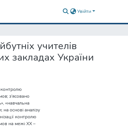
Увійти
йбутніх учителів
их закладах України
ї контролю
мов; з’ясовано
», «навчальна
; на основі аналізу
нізації контролю
мов на межі ХХ –