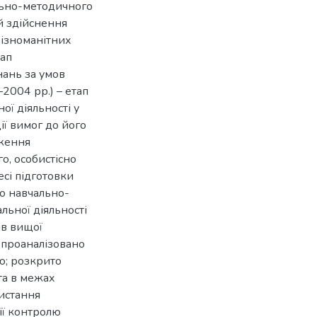
льно-методичного
й здійснення
 різноманітних
тап
нань за умов
–2004 рр.) – етап
ої діяльності у
ії вимог до його
дження
о, особистісно
есі підготовки
о навчально-
льної діяльності
ів вищої
; проаналізовано
ю; розкрито
та в межах
истання
ії контролю