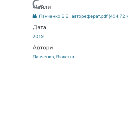
Вантажиться...
Файли
Панченко В.В._автореферат.pdf
(494,72 
Дата
2019
Автори
Панченко, Віолетта