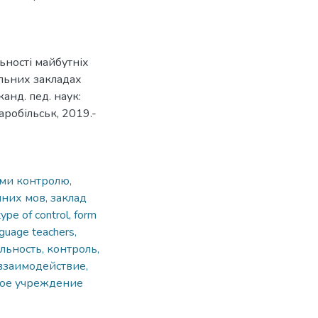
ьності майбутніх
альних закладах
 канд. пед. наук:
аробільськ, 2019.-
рми контролю,
мних мов, заклад
 type of control, form
anguage teachers,
льность, контроль,
взаимодействие,
кое учреждение