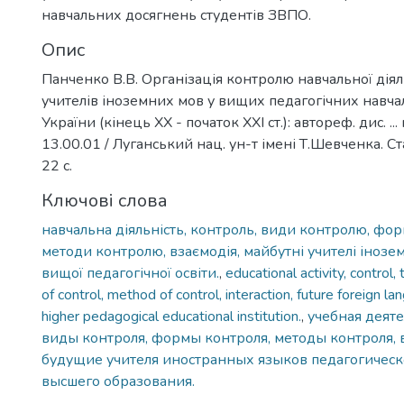
навчальних досягнень студентів ЗВПО.
Опис
Панченко В.В. Організація контролю навчальної діял
учителів іноземних мов у вищих педагогічних навч
України (кінець ХХ - початок ХХІ ст.): автореф. дис. ...
13.00.01 / Луганський нац. ун-т імені Т.Шевченка. Ст
22 с.
Ключові слова
навчальна діяльність, контроль, види контролю, фо
методи контролю, взаємодія, майбутні учителі інозе
вищої педагогічної освіти.
,
educational activity, control,
of control, method of control, interaction, future foreign l
higher pedagogical educational institution.
,
учебная деяте
виды контроля, формы контроля, методы контроля, 
будущие учителя иностранных языков педагогичес
высшего образования.