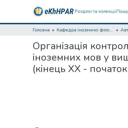
Розділи та колекції
Пошу
Головна
Кафедра іноземної філології
Ав
Організація контрол
іноземних мов у ви
(кінець ХХ - початок 