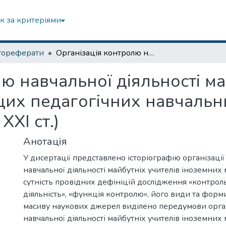
к за критеріями
тореферати
Організація контролю навчальної діяльності майбутніх учителів іноземних мов у вищих педагогічних навчальних закладах України (кінець ХХ - початок ХХІ ст.)
ю навчальної діяльності ма
щих педагогічних навчальн
ХХІ ст.)
Анотація
У дисертації представлено історіографію організаці
навчальної діяльності майбутніх учителів іноземних 
сутність провідних дефініцій дослідження «контроль
діяльність», «функція контролю», його види та форми
масиву наукових джерел виділено передумови орга
навчальної діяльності майбутніх учителів іноземних 