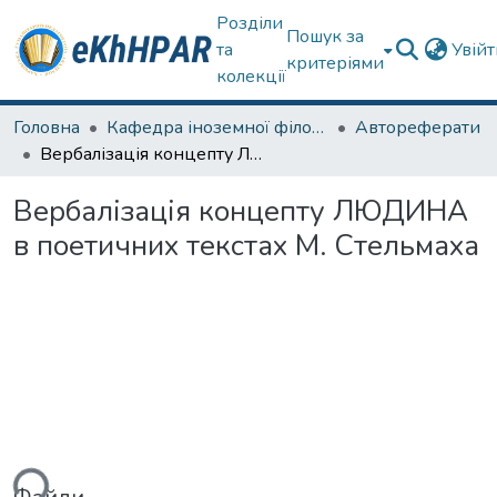
Розділи
Пошук за
та
Увій
критеріями
колекції
Головна
Кафедра іноземної філології
Автореферати
Вербалізація концепту ЛЮДИНА в поетичних текстах М. Стельмаха
Вербалізація концепту ЛЮДИНА
в поетичних текстах М. Стельмаха