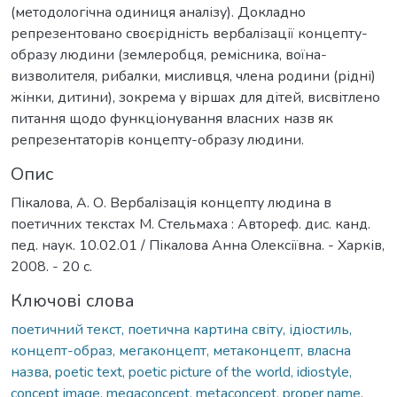
(методологічна одиниця аналізу). Докладно
репрезентовано своєрідність вербалізації концепту-
образу людини (землеробця, ремісника, воїна-
визволителя, рибалки, мисливця, члена родини (рідні)
жінки, дитини), зокрема у віршах для дітей, висвітлено
питання щодо функціонування власних назв як
репрезентаторів концепту-образу людини.
Опис
Пікалова, А. О. Вербалізація концепту людина в
поетичних текстах М. Стельмаха : Автореф. дис. канд.
пед. наук. 10.02.01 / Пікалова Анна Олексіївна. - Харків,
2008. - 20 с.
Ключові слова
поетичний текст, поетична картина світу, ідіостиль,
концепт-образ, мегаконцепт, метаконцепт, власна
назва
,
poetic text, poetic picture of the world, idiostyle,
concept image, megaconcept, metaconcept, proper name
,