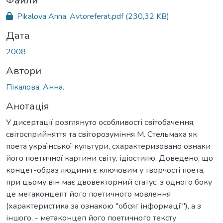
ься...
Файли
Pikalova Anna. Avtoreferat.pdf
(230,32 KB)
Дата
2008
Автори
Пікалова, Анна.
Анотація
У дисертації розглянуто особливості світобачення,
світосприйняття та світорозуміння М. Стельмаха як
поета української культури, схарактеризовано ознаки
його поетичної картини світу, ідіостилю. Доведено, що
концет-образ людини є ключовим у творчості поета,
при цьому він має двовекторний статус: з одного боку
це мегаконцепт його поетичного мовлення
(характеристика за ознакою "обсяг інформації"), а з
іншого, - метаконцеп його поетичного тексту