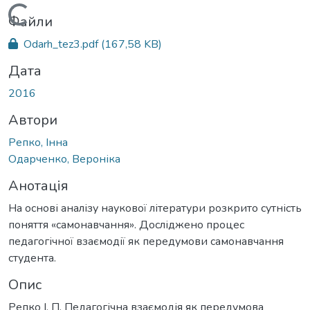
Вантажиться...
Файли
Odarh_tez3.pdf
(167,58 KB)
Дата
2016
Автори
Репко, Інна
Одарченко, Вероніка
Анотація
На основі аналізу наукової літератури розкрито сутність
поняття «самонавчання». Досліджено процес
педагогічної взаємодії як передумови самонавчання
студента.
Опис
Репко І. П. Педагогічна взаємодія як передумова