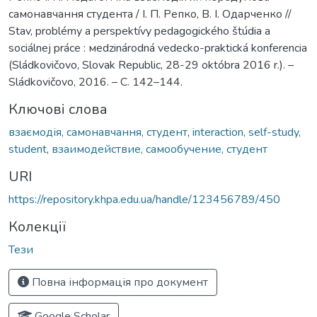
самонавчання студента / І. П. Репко, В. І. Одарченко //
Stav, problémy a perspektívy pedagogického štúdia a
sociálnej práce : мedzinárodná vedecko-praktická konferencia
(Sládkovičovo, Slovak Republic, 28-29 októbra 2016 r.). –
Sládkovičovo, 2016. – С. 142–144.
Ключові слова
взаємодія, самонавчання, студент
,
interaction, self-study,
student
,
взаимодействие, самообучение, студент
URI
https://repository.khpa.edu.ua/handle/123456789/450
Колекції
Тези
Повна інформація про документ
Google Scholar