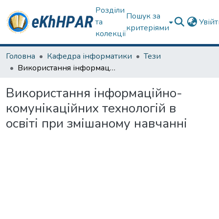
Розділи
Пошук за
та
Увій
критеріями
колекції
Головна
Кафедра інформатики
Тези
Використання інформаційно-комунікаційних технологій в освіті при змішаному навчанні
Використання інформаційно-
комунікаційних технологій в
освіті при змішаному навчанні