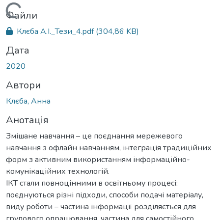
Вантажиться...
Файли
Клєба А.І._Тези_4.pdf
(304,86 KB)
Дата
2020
Автори
Клєба, Анна
Анотація
Змішане навчання – це поєднання мережевого
навчання з офлайн навчанням, інтеграція традиційних
форм з активним використанням інформаційно-
комунікаційних технологій.
ІКТ стали повноцінними в освітньому процесі:
поєднуються різні підходи, способи подачі матеріалу,
виду роботи – частина інформації розділяється для
групового опрацювання, частина для самостійного