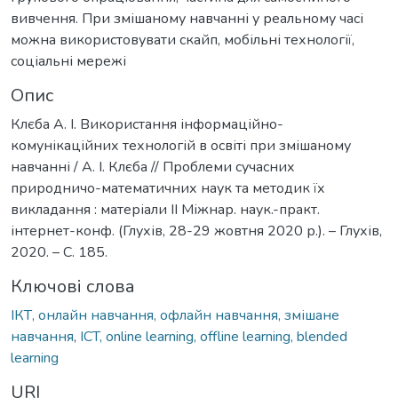
вивчення. При змішаному навчанні у реальному часі
можна використовувати скайп, мобільні технології,
соціальні мережі
Опис
Клєба А. І. Використання інформаційно-
комунікаційних технологій в освіті при змішаному
навчанні / А. І. Клєба // Проблеми сучасних
природничо-математичних наук та методик їх
викладання : матеріали ІІ Міжнар. наук.-практ.
інтернет-конф. (Глухів, 28-29 жовтня 2020 р.). – Глухів,
2020. – С. 185.
Ключові слова
ІКТ, онлайн навчання, офлайн навчання, змішане
навчання
,
ICT, online learning, offline learning, blended
learning
URI