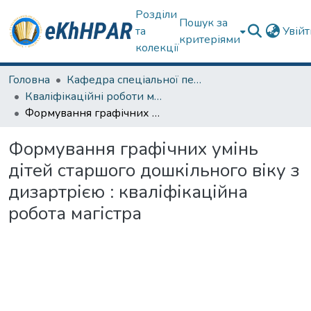
Розділи
Пошук за
та
Увій
критеріями
колекції
Головна
Кафедра спеціальної педагогіки і психології та інклюзивної освіти
Кваліфікаційні роботи магістрів
Формування графічних умінь дітей старшого дошкільного віку з дизартрією : кваліфікаційна робота магістра
Формування графічних умінь
дітей старшого дошкільного віку з
дизартрією : кваліфікаційна
робота магістра