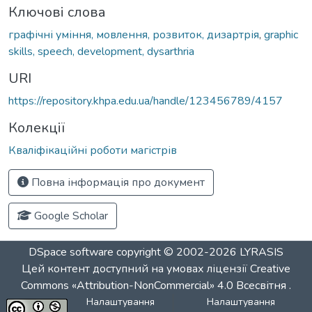
Ключові слова
графічні уміння, мовлення, розвиток, дизартрія
,
graphic
skills, speech, development, dysarthria
URI
https://repository.khpa.edu.ua/handle/123456789/4157
Колекції
Кваліфікаційні роботи магістрів
Повна інформація про документ
Google Scholar
DSpace software
copyright © 2002-2026
LYRASIS
Цей контент доступний на умовах ліцензії
Creative
Commons «Attribution-NonCommercial» 4.0 Всесвітня
.
Налаштування
Налаштування