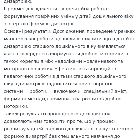
дизартрією.
Предмет дослідження - корекційна робота з
формування графічних умінь у дітей дошкільного віку
зі стертою формою дизартрії
Основні результати. Дослідження, проведене у рамках
магістерської роботи, дозволило виявити, що в дітей із
дизартрією старшого дошкільного віку виявляється
якісна своєрідність формування дрібної моторики, а
також кореляція між недоліками мовленнєвого та
моторного розвитку. Ефективність корекційно-
педагогічної роботи з дітьми старшого дошкільного
віку з дизартрією підвищиться при створенні
системи роботи, включаючи спеціальний зміст,
форми та методи, спрямовані на розвиток дрібної
моторики.
Також результати проведеного дослідження
дозволяють нам говорити про те, що у процесі
розвитку у дітей старшого дошкільного віку зі стертою
формою дизартрії без спеціального навчання до