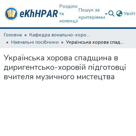
Розділи
Пошук за
та
Увій
критеріями
колекції
Головна
Кафедра вокально-хорової підготовки вчителя
Навчальні посібники
Українська хорова спадщина в диригентсько-хоровій підготовці вчителя музичного мистецтва
Українська хорова спадщина в
диригентсько-хоровій підготовці
вчителя музичного мистецтва