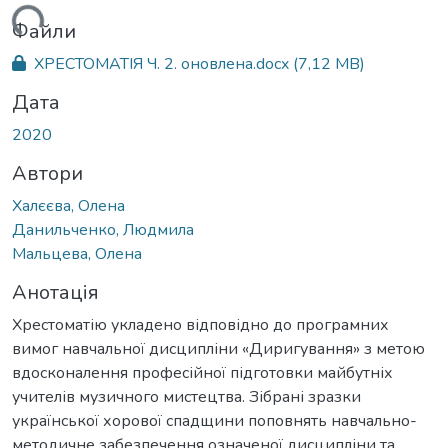
ться...
Файли
ХРЕСТОМАТІЯ Ч. 2. оновлена.docx
(7,12 MB)
Дата
2020
Автори
Халєєва, Олена
Данильченко, Людмила
Мальцева, Олена
Анотація
Хрестоматію укладено відповідно до програмних
вимог навчальної дисципліни «Диригування» з метою
вдосконалення професійної підготовки майбутніх
учителів музичного мистецтва. Зібрані зразки
української хорової спадщини поповнять навчально-
методичне забезпечення означеної дисципліни та