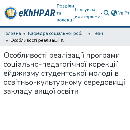
Розділи
Пошук за
та
Увій
критеріями
колекції
Головна
Кафедра соціальної роботи
Тези
Особливості реалізації програми соціально-педагогічної корекції ейджизму студентської молоді в освітньо-культурному середовищі закладу вищої освіти
Особливості реалізації програми
соціально-педагогічної корекції
ейджизму студентської молоді в
освітньо-культурному середовищі
закладу вищої освіти