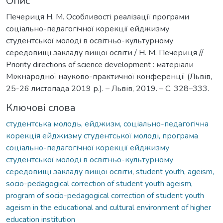
Опис
Печериця Н. М. Особливості реалізації програми
соціально-педагогічної корекції ейджизму
студентської молоді в освітньо-культурному
середовищі закладу вищої освіти / Н. М. Печериця //
Priority directions of science development : матеріали
Міжнародної науково-практичної конференції (Львів,
25-26 листопада 2019 р.). – Львів, 2019. – С. 328–333.
Ключові слова
студентська молодь, ейджизм, соціально-педагогічна
корекція ейджизму студентської молоді, програма
соціально-педагогічної корекції ейджизму
студентської молоді в освітньо-культурному
середовищі закладу вищої освіти
,
student youth, ageism,
socio-pedagogical correction of student youth ageism,
program of socio-pedagogical correction of student youth
ageism in the educational and cultural environment of higher
education institution